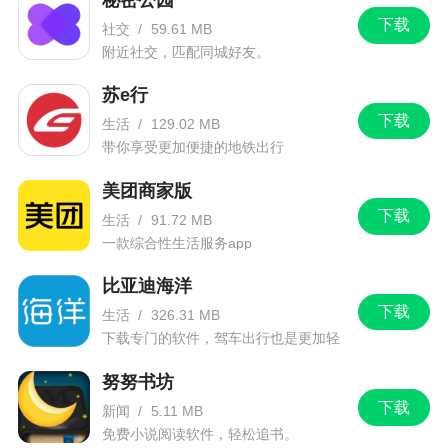
下载
社交
/
59.61 MB
附近社交，匹配同城好友。
苏e行
下载
生活
/
129.02 MB
带你享受更加便捷的地铁出行
美团商家版
下载
生活
/
91.72 MB
一款综合性生活服务app
比亚迪海洋
下载
生活
/
326.31 MB
下载专门的软件，驾车出行也是更加轻
松。
努努书坊
下载
新闻
/
5.11 MB
免费小说阅读软件，轻松追书。