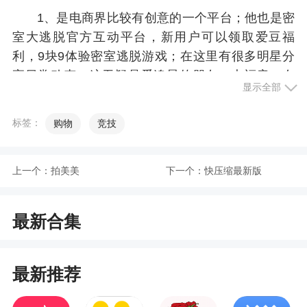
1、是电商界比较有创意的一个平台；他也是密
室大逃脱官方互动平台，新用户可以领取爱豆福
利，9块9体验密室逃脱游戏；在这里有很多明星分
享日常动态，这无疑是爱追星的朋友一大福音，在
显示全部
这里你还可以对话节目组导演观看大牌明星节目组
花絮
标签：
购物
竞技
2、但这款购物软件和普通软件不同的是，这是
一款可以帮助你追星的购物软件，在这里你可以轻
上一个：
拍美美
下一个：
快压缩最新版
松买到爱豆的同款周边。另外，这款软件涵盖的产
品非常多，只要是你能用到的他都有，并且还会不
定时发放优惠券
最新合集
3、软件功能非常强大，集社交、内容、电商为
一体，不仅通过短视频、图文等形式提供线上交
最新推荐
友，还有非常丰富的商品提供，用户随时都能线上
轻松购物