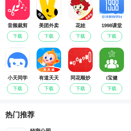
更新日志
音频裁剪
美团外卖
花娃
1998课堂
更多新潮好物上线，快来下载小芒吧～
大师
商家版
下载
下载
下载
下载
小天同学
有道天天
同花顺炒
i宝健
读
股票
下载
下载
下载
下载
热门推荐
秘密公园