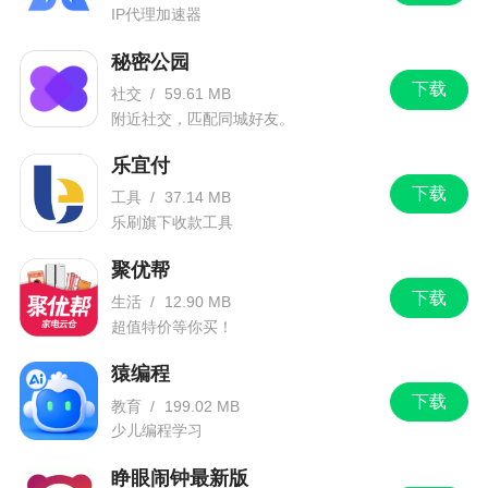
IP代理加速器
秘密公园
下载
社交
/
59.61 MB
附近社交，匹配同城好友。
乐宜付
下载
工具
/
37.14 MB
乐刷旗下收款工具
聚优帮
下载
生活
/
12.90 MB
超值特价等你买！
猿编程
下载
教育
/
199.02 MB
少儿编程学习
睁眼闹钟最新版