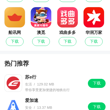
更新日志
1、增加了竖屏功能
船讯网
澳觅
戏曲多多
华润万家
下载
下载
下载
下载
热门推荐
苏e行
下载
生活
/
129.02 MB
带你享受更加便捷的地铁出行
爱加速
下载
安全
/
13.37 MB