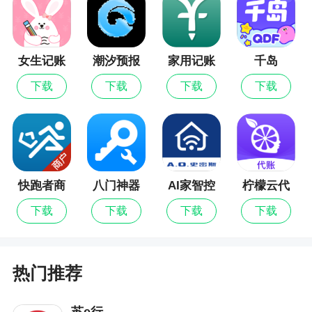
优化操作性能
女生记账
潮汐预报
家用记账
千岛
本
下载
下载
下载
下载
快跑者商
八门神器
AI家智控
柠檬云代
户端
账
下载
下载
下载
下载
热门推荐
苏e行