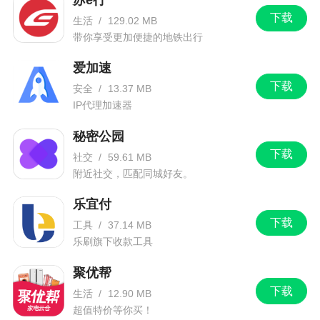
下载
生活
/
129.02 MB
带你享受更加便捷的地铁出行
爱加速
下载
安全
/
13.37 MB
IP代理加速器
秘密公园
下载
社交
/
59.61 MB
附近社交，匹配同城好友。
乐宜付
下载
工具
/
37.14 MB
乐刷旗下收款工具
聚优帮
下载
生活
/
12.90 MB
超值特价等你买！