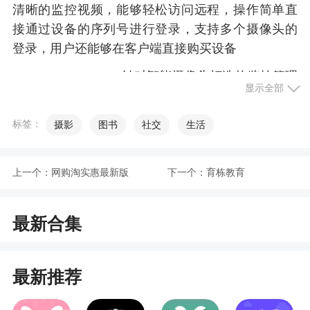
清晰的监控视频，能够轻松访问远程，操作简单直
接通过设备的序列号进行登录，支持多个摄像头的
登录，用户还能够在客户端直接购买设备
2、VAA6app，针对智能摄像头打造的监控管理
显示全部
平台，智能控制监控摄像头，轻松查看监控视频，
方便又实用，还提供多种产品资讯，让你轻松购买
标签：
摄影
图书
社交
生活
配套产品
3、最新VAA6是个挺不错的APP，让各位可以
上一个：
网购淘实惠最新版
下一个：
育栋教育
轻松连接同型号产品，进行安防工作，远程的视频
录像，导入传输，以及报警，保留时长等等功能，
都相当的完备，绝对是你的小店或是大型商超，必
最新合集
备的安全工具之一
最新推荐
更新日志