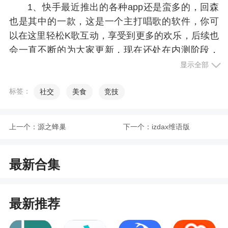
1、快手最近推出的各种app还是蛮多的，回森
也是其中的一款，这是一个主打唱歌的软件，你可
以在这里轻松K歌互动，享受到更多的欢乐，后续也
会一直不断的为大家更新，现在还处在内测阶段，
想要提前感受的也是可以尝试一下的哦
显示全部
2、软件拥有丰富的音乐资源，用户k歌，可以
标签：
社交
美食
竞技
多人一起接歌，合唱等，可以让喜欢唱歌的人找到
更多欢乐
上一个：
源之蜂巢
下一个：
izdax维语版
更新日志
最新合集
1.问题修复以及性能提升
2.优化用户体验
最新推荐