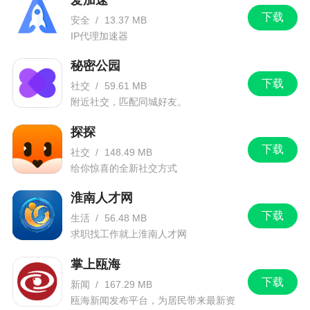
下载
安全
/
13.37 MB
IP代理加速器
秘密公园
下载
社交
/
59.61 MB
附近社交，匹配同城好友。
探探
下载
社交
/
148.49 MB
给你惊喜的全新社交方式
淮南人才网
下载
生活
/
56.48 MB
求职找工作就上淮南人才网
掌上瓯海
下载
新闻
/
167.29 MB
瓯海新闻发布平台，为居民带来最新资