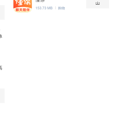
153.73 MB
购物
系
单
高