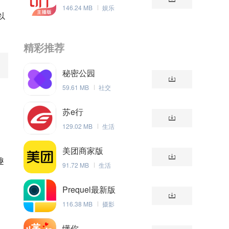
146.24 MB
娱乐
以
精彩推荐
秘密公园
59.61 MB
社交
苏e行
129.02 MB
生活
们
美团商家版
趣
91.72 MB
生活
Prequel最新版
116.38 MB
摄影
懂你