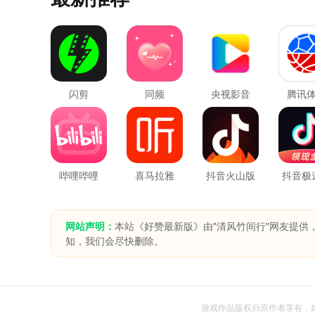
闪剪
同频
央视影音
腾讯
哔哩哔哩
喜马拉雅
抖音火山版
抖音极
网站声明：
本站《好赞最新版》由"清风竹间行"网友提供
知，我们会尽快删除。
游戏作品版权归原作者享有，如无