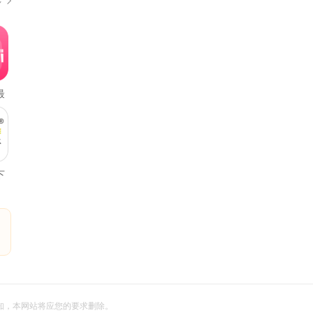
多
最
下
信告知，本网站将应您的要求删除。