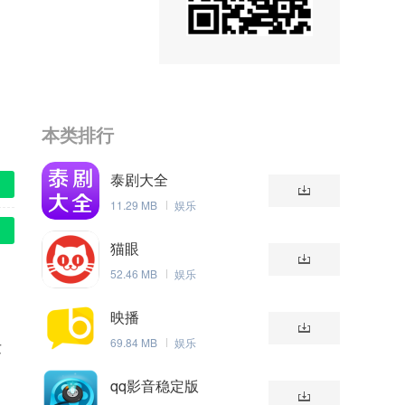
本类排行
泰剧大全
11.29 MB
娱乐
猫眼
52.46 MB
娱乐
映播
69.84 MB
娱乐
发
qq影音稳定版