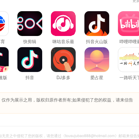
更
体育
快剪辑
咪咕音乐最
抖音火山版
哔哩哔哩
新版
最新版
新版
速版
抖音
DJ多多
爱占星
一路听天
最新版
，仅作为展示之用，版权归原作者所有;如果侵犯了您的权益，请来信告
意之中侵犯了您的版权，请您通过《tousujubao888@hotmail.com》邮箱来