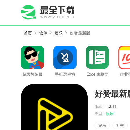
首页
软件
娱乐
好赞最新版
超级教练最
手机远程协
Excel表格文
作业
新版
助控制最新
档最新版
版最
版
好赞最新
版本：
1.3.44
类型：
娱乐
娱乐
社交