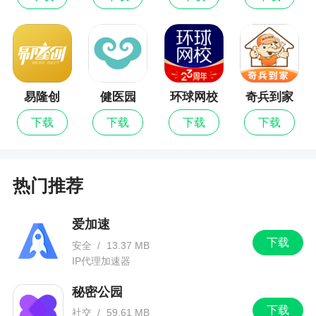
5、蓝牙打印、微信分享等等这些小特性就不多
说了哈，赶紧体验吧
6、与商家共同打造“接地气、实用”产品，您所
有的需求，我们都安排跟进
易隆创
健医园
环球网校
奇兵到家
下载
下载
下载
下载
小编评价
1、秦丝生意通，一款专为销售企业打造的批发
热门推荐
零售进销存软件。通过这款软件，管理者可以随时
查看库存和账单、销量情况等信息，随时掌握店铺
爱加速
的销售信息。软件完全免费实用，销售企业必备软
下载
安全
/
13.37 MB
件
IP代理加速器
2、软件可以帮助用户货物管理，仓库库存管
秘密公园
理，员工管理，经营分析报表等诸多功能，可以帮
下载
社交
/
59.61 MB