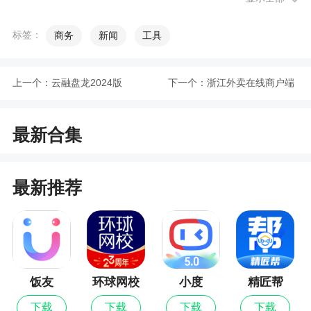
3、在弹出的界面当中搜索蓝牙设备，点击选
中，页面右下角提示打印数据发送成功，则打印机
标签：
商务
新闻
工具
会正常打印出来。
上一个：
云融盘龙2024版
下一个：
浙江外卖在线商户端
软件特色
最新版
1、一键生成小程序微商城，所有实体门店商品
最新合集
轻松上传云端，实现线下线上一体化经营
2、软件可以帮助查询商店中的所有产品信息，
最新推荐
以方便及时补货，让用户能够更好的去管理自己仓
库的库存
3、以进货、销售、库存为核心，覆盖实体店铺
经营每一个环节
饭友
环球网校
小度
精匠帮
4、支持电脑、平板、手机全平台系统，数据云
最新版
下载
下载
下载
下载
端实时同步，真正实现云进销存