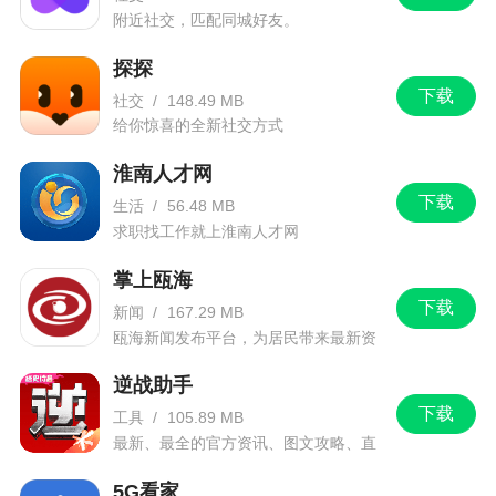
助用户更轻松做生意
附近社交，匹配同城好友。
更新日志
探探
下载
社交
/
148.49 MB
—新增开单支持连续扫码
给你惊喜的全新社交方式
—优化客户对账单导出文件名称
淮南人才网
下载
生活
/
56.48 MB
—优化使用体验和修复已知问题
求职找工作就上淮南人才网
掌上瓯海
下载
新闻
/
167.29 MB
瓯海新闻发布平台，为居民带来最新资
讯信息。
逆战助手
下载
工具
/
105.89 MB
最新、最全的官方资讯、图文攻略、直
播和赛事！
5G看家