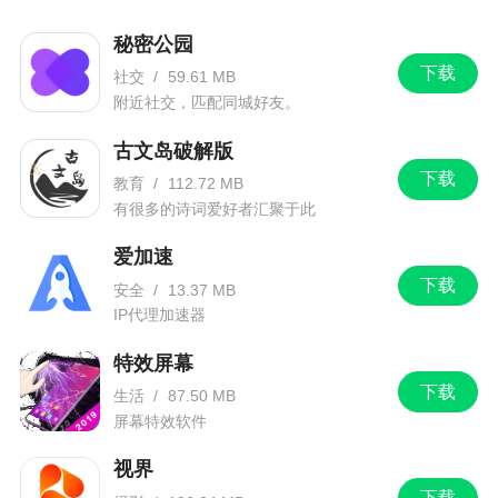
秘密公园
下载
社交
/
59.61 MB
附近社交，匹配同城好友。
古文岛破解版
下载
教育
/
112.72 MB
有很多的诗词爱好者汇聚于此
爱加速
下载
安全
/
13.37 MB
IP代理加速器
特效屏幕
下载
生活
/
87.50 MB
屏幕特效软件
视界
下载