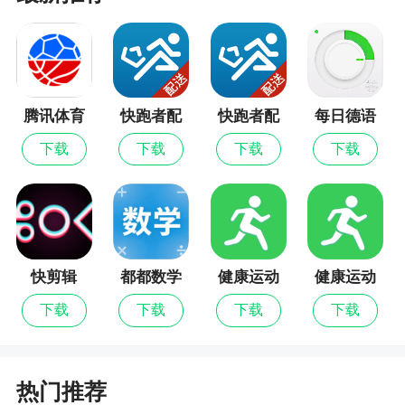
更新日志
修复了一些问题
腾讯体育
快跑者配
快跑者配
每日德语
送端最新
送端
听力
下载
下载
下载
下载
版
快剪辑
都都数学
健康运动
健康运动
最新版
计步器
计步器最
下载
下载
下载
下载
新版
热门推荐