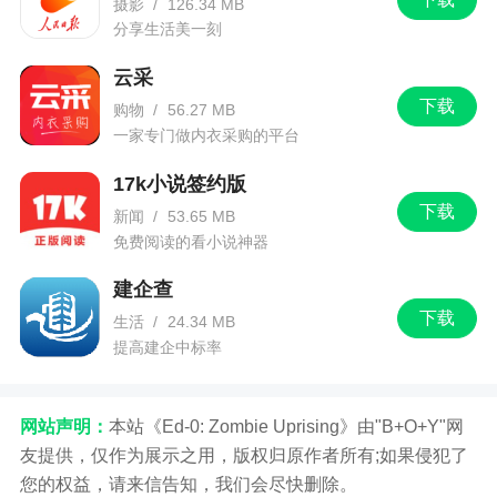
摄影
/
126.34 MB
分享生活美一刻
云采
下载
购物
/
56.27 MB
一家专门做内衣采购的平台
17k小说签约版
下载
新闻
/
53.65 MB
免费阅读的看小说神器
建企查
下载
生活
/
24.34 MB
提高建企中标率
网站声明：
本站《Ed-0: Zombie Uprising》由"B+O+Y"网
友提供，仅作为展示之用，版权归原作者所有;如果侵犯了
您的权益，请来信告知，我们会尽快删除。