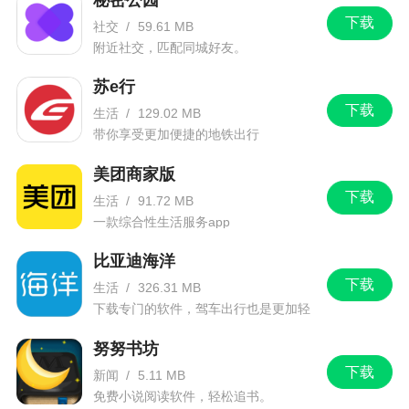
下载
社交
/
59.61 MB
附近社交，匹配同城好友。
苏e行
下载
生活
/
129.02 MB
带你享受更加便捷的地铁出行
美团商家版
下载
生活
/
91.72 MB
一款综合性生活服务app
比亚迪海洋
下载
生活
/
326.31 MB
下载专门的软件，驾车出行也是更加轻
松。
努努书坊
下载
新闻
/
5.11 MB
免费小说阅读软件，轻松追书。