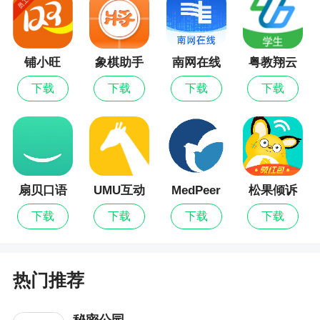
铺小旺
象棋助手
南网在线
粤教翔云
数字教材
下载
下载
下载
下载
应用平台
扇贝口语
UMU互动
MedPeer
松果倾诉
下载
下载
下载
下载
热门推荐
秘密公园