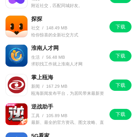
附近社交，匹配同城好友。
错误修复
探探
我们的客户服务部随时为您处理有关 Massimo
下载
社交
/
148.49 MB
Dutti 应用程序的任何问题
给你惊喜的全新社交方式
淮南人才网
下载
生活
/
56.48 MB
求职找工作就上淮南人才网
掌上瓯海
下载
新闻
/
167.29 MB
瓯海新闻发布平台，为居民带来最新资
讯信息。
逆战助手
下载
工具
/
105.89 MB
最新、最全的官方资讯、图文攻略、直
播和赛事！
5G看家