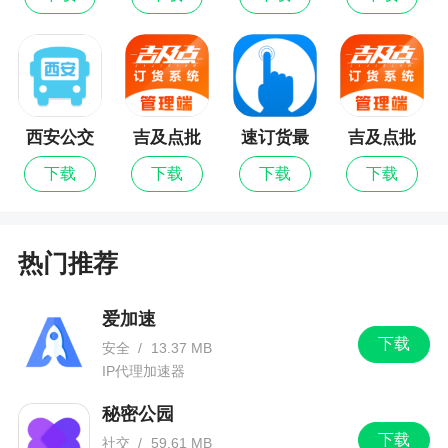
小编评价
1、Massimo Dutti是Massimo Dutti品牌的官方
网上店铺，有了这款app你买衣服变得更加方便了，
你可以在这里看到最新最时尚的衣服，你可以选择
西安公交
吉及点批
速订货最
吉及点批
直接邮寄也可以查找附近的店铺，上门取件，你也
出行
发
新版
发最新版
下载
下载
下载
下载
可以直接在这上面办理退货
2、Massimo Dutti，一款时尚的品牌服饰官方购
物商城，女装、男装以及童装等应有尽有
热门推荐
更新日志
爱加速
下载
安全
/
13.37 MB
欢迎使用 Massimo Dutti 应用程序。 本版本包
IP代理加速器
括下列重要新特点：
秘密公园
改进性能和用户体验
下载
社交
/
59.61 MB