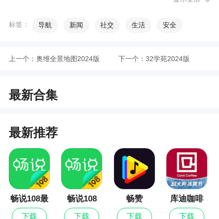
加入了产品扫描服务
改变了产品类别如何在平板设备上被查看
标签：
导航
新闻
社交
生活
安全
软件特色
上一个：
奥维全景地图2024版
下一个：
32学苑2024版
1、详细的产品信息：尺寸/颜色筛选，产品介
绍，成分/护养，发货/退货方式，尺寸对照表，以及
最新合集
客服联系方式
2、可选择保存您的发货及付款信息以便日后使
最新推荐
用
3、全新的改版升级，为用户加入了信息推送服
务
4、分享产品，能够让用户将优质的产品一键转
畅说108最
畅说108
畅赞
库迪咖啡
发分享
新版
下载
下载
下载
下载