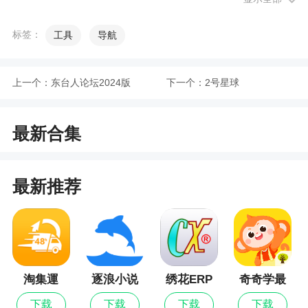
1、这款软件可以帮助用户们随时调节乐器音
标签：
工具
导航
调，使用起来非常的方便，全面的功能，能够带给
用户们更多的便捷，上手十分容易
上一个：
东台人论坛2024版
下一个：
2号星球
2、小熊调音器支持各类常见的弦乐器，小熊专
业调音器包含了吉他、贝斯、尤克里里、小提琴等
最新合集
相关乐器，能够帮助用户在线进行乐器调音，拥有
多种调音模式可以选择
3、小熊调音器，一款免费的吉他调音软件，可
最新推荐
以智能采集声音频率，获取数据分析，帮您调出合
适的效果。小熊调音器支持吉他，二胡，钢琴等乐
器设备，功能强大，学乐器的朋友们可以轻松下载
使用，本次带来小熊调音器下载
淘集運
逐浪小说
绣花ERP
奇奇学最
更新日志
新版
下载
下载
下载
下载