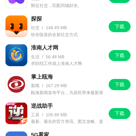
附近社交，匹配同城好友。
探探
下载
社交
/
148.49 MB
给你惊喜的全新社交方式
淮南人才网
下载
生活
/
56.48 MB
求职找工作就上淮南人才网
掌上瓯海
下载
新闻
/
167.29 MB
瓯海新闻发布平台，为居民带来最新资
讯信息。
逆战助手
下载
工具
/
105.89 MB
最新、最全的官方资讯、图文攻略、直
播和赛事！
5G看家