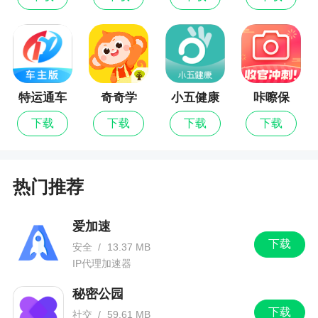
适配更多手机型号。
特运通车
奇奇学
小五健康
咔嚓保
主版
最新版
下载
下载
下载
下载
热门推荐
爱加速
下载
安全
/
13.37 MB
IP代理加速器
秘密公园
下载
社交
/
59.61 MB