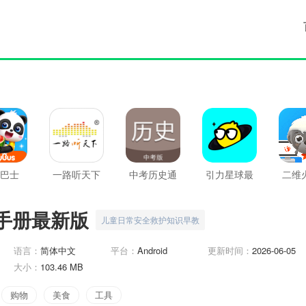
巴士
一路听天下
中考历史通
引力星球最
二维
最新版
最新版
新版
最
手册最新版
儿童日常安全救护知识早教
语言：
简体中文
平台：
Android
更新时间：
2026-06-05
大小：
103.46 MB
购物
美食
工具