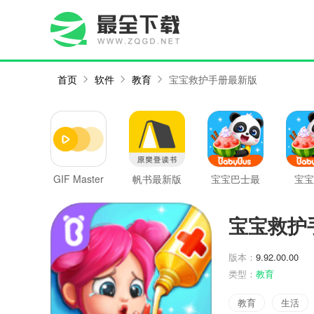
首页
软件
教育
宝宝救护手册最新版
GIF Master
帆书最新版
宝宝巴士最
宝宝
最新版
新版
宝宝救护
版本：
9.92.00.00
类型：
教育
教育
生活