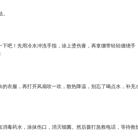
法。
一下吧！先用冷水冲洗手指，涂上烫伤膏，再拿绷带轻轻缠绕手
！
余的衣服，再打开风扇吹一吹，散热降温，别忘了喝点水，补充
取消毒药水，涂抹伤口，消灭细菌。然后拨打急救电话，等待救