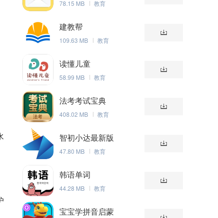
78.15 MB
教育
建教帮
109.63 MB
教育
读懂儿童
58.99 MB
教育
法考考试宝典
408.02 MB
教育
水
智初小达最新版
47.80 MB
教育
韩语单词
44.28 MB
教育
护
宝宝学拼音启蒙