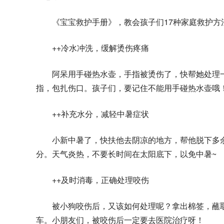
《宝宝救护手册》，教会孩子们17种家庭救护方
++冷水冲洗，缓解烫伤疼痛
阿呆用手碰热水壶，手指被烫伤了，快帮她处理
指，包扎伤口。孩子们，要记住不能用手碰热水壶哦
++补充水分，减轻中暑症状
小新中暑了，快扶他去阴凉的地方，帮他脱下多
分。天气炎热，不要长时间在太阳底下，以免中暑~
++及时消毒，正确处理咬伤
被小狗咬伤后，又该如何处理呢？拿出棉签，蘸
车。小朋友们，被咬伤后一定要去医院治疗呀！