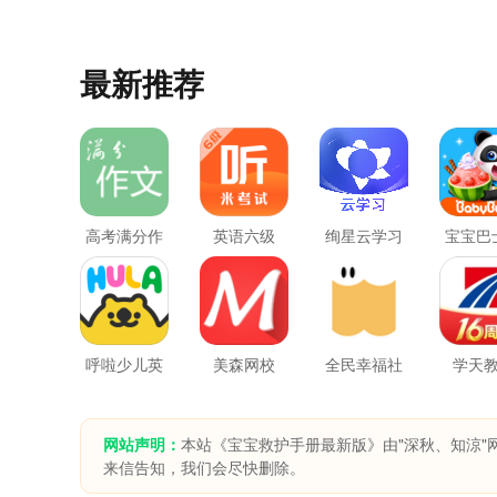
最新推荐
高考满分作
英语六级
绚星云学习
宝宝巴
文
新
呼啦少儿英
美森网校
全民幸福社
学天
语
网站声明：
本站《宝宝救护手册最新版》由"深秋、知涼"
来信告知，我们会尽快删除。