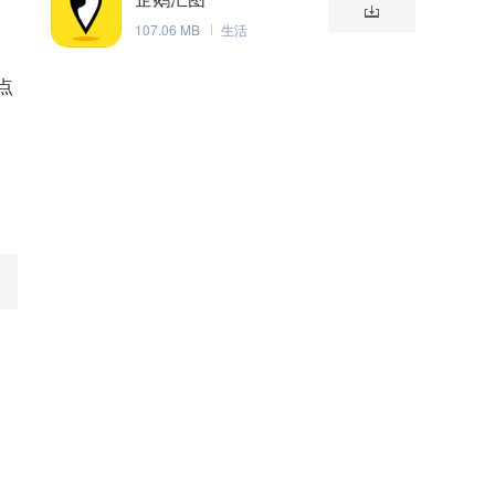
107.06 MB
生活
点
，