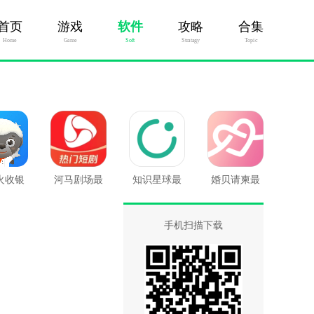
首页
游戏
软件
攻略
合集
Home
Game
Soft
Stratagy
Topic
火收银
河马剧场最
知识星球最
婚贝请柬最
新版
新版
新版
新版
手机扫描下载