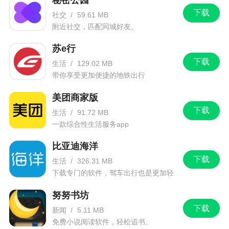
下载
社交
/
59.61 MB
软件特色
附近社交，匹配同城好友。
1、个性化定制与调整：小米运动APP在界面设
苏e行
计和功能设置上都注重用户体验的个性化定制。用
下载
生活
/
129.02 MB
户可以根据自己的喜好和需求调整状态页的模块顺
带你享受更加便捷的地铁出行
序、设置闹钟提醒时间、选择运动模式等让APP更
美团商家版
加符合自己的使用习惯
下载
生活
/
91.72 MB
2、报名线上活动随时随地大家一起动
一款综合性生活服务app
3、准确记录：刷头条，看视频，聊微信，还是
比亚迪海洋
吃鸡荣耀，只要您在动，每一步都会为您准确记录
下载
生活
/
326.31 MB
下载专门的软件，驾车出行也是更加轻
4、无声闹钟振动唤醒自己，无需打扰枕边人
松。
努努书坊
小编评价
下载
新闻
/
5.11 MB
免费小说阅读软件，轻松追书。