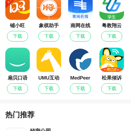
后，再尝试上述方法。
手机无法搜索到小米手环，怎么办?
如果手机无法搜索到手环，请尝试以下方法：
铺小旺
象棋助手
南网在线
粤教翔云
数字教材
下载
下载
下载
下载
1)确认手环是否有电，若手环电量过低会影响搜
应用平台
索效果，请先对手环充电后，然后再重新搜索;
2)建议不要在蓝牙设备过多的地方搜索手环，蓝
牙设备过多的地方会对搜索效果造成一定的干扰;
3)结束小米运动App进程，然后重新打开小米运
扇贝口语
UMU互动
MedPeer
松果倾诉
动App重新搜索;
下载
下载
下载
下载
4)重启一次手机蓝牙，然后再进入小米运动App
重新搜索;
热门推荐
若以上方法使用后仍无法搜索匹配，可重启手
机后，再尝试上述方法。
秘密公园