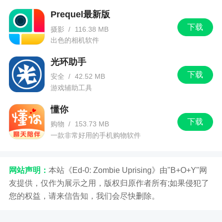
1、点击我的页面实时查看您的健身报告
Prequel最新版
2、小米运动最新版在3月份终于隆重更新2.0版
下载
摄影
/
116.38 MB
本了，在中程序员们对小米运动进行了重新设计，
出色的相机软件
更多好玩的有福利的活动和专业的第三方服务你都
光环助手
能在小米运动最新版中找到
下载
安全
/
42.52 MB
游戏辅助工具
更新日志
懂你
优化用户体验、修复已知bug。
下载
购物
/
153.73 MB
一款非常好用的手机购物软件
网站声明：
本站《Ed-0: Zombie Uprising》由"B+O+Y"网
友提供，仅作为展示之用，版权归原作者所有;如果侵犯了
您的权益，请来信告知，我们会尽快删除。