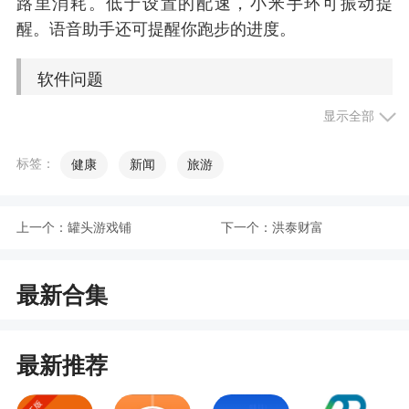
路里消耗。低于设置的配速，小米手环可振动提
醒。语音助手还可提醒你跑步的进度。
软件问题
显示全部
手机为什么无法连接小米手环?
标签：
健康
新闻
旅游
如果手机无法连接手环，请尝试以下方法：
1)确认手环是否有电，若手环电量过低会影响连
接，请先对手环充电后，然后再重新连接;
上一个：
罐头游戏铺
下一个：
洪泰财富
2)结束小米运动App进程，然后重新打开小米运
动App重新连接;
最新合集
3)重启一次手机蓝牙，然后再进入小米运动App
重新连接;
最新推荐
若以上方法使用后仍无法连接，可重启手机