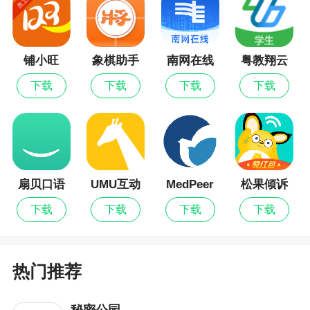
3、【优化】优化了产品性能！
4、【修复】修复部分bug，使用更加流畅！
铺小旺
象棋助手
南网在线
粤教翔云
数字教材
下载
下载
下载
下载
应用平台
扇贝口语
UMU互动
MedPeer
松果倾诉
下载
下载
下载
下载
热门推荐
秘密公园