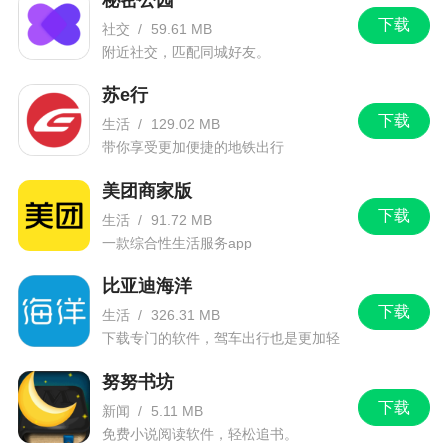
下载
社交
/
59.61 MB
附近社交，匹配同城好友。
苏e行
下载
生活
/
129.02 MB
带你享受更加便捷的地铁出行
美团商家版
下载
生活
/
91.72 MB
一款综合性生活服务app
比亚迪海洋
下载
生活
/
326.31 MB
下载专门的软件，驾车出行也是更加轻
松。
努努书坊
下载
新闻
/
5.11 MB
免费小说阅读软件，轻松追书。