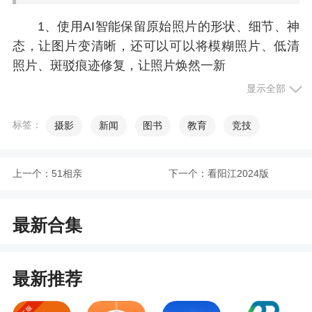
1、使用AI智能保留原始照片的形状、细节、神
态，让图片变清晰，还可以可以将模糊照片、低清
照片、斑驳痕迹修复，让照片焕然一新
显示全部
2、智能修复老照片是一个功能齐全的移动端图
像处理程序，智能修复老照片可协助用户在手机上
标签：
摄影
新闻
图书
教育
竞技
就能够实现相片深度编辑，智能修复老照片操作简
便操作方便，无须高超的PS技术就能够随意实现手
机上美化图片
上一个：
51相亲
下一个：
看阳江2024版
更新日志
最新合集
1、【新增】一键抠图功能
最新推荐
2、【新增】多种人脸特效！使照片更加精美有
趣!