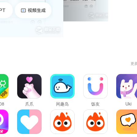
更
08
爪爪
闲趣岛
饭友
Uki