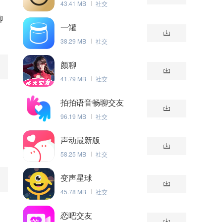
43.41 MB
社交
聊
一罐
38.29 MB
社交
颜聊
41.79 MB
社交
拍拍语音畅聊交友
96.19 MB
社交
声动最新版
58.25 MB
社交
变声星球
45.78 MB
社交
更
恋吧交友