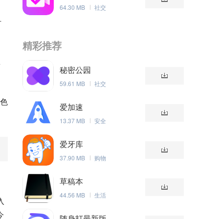
64.30 MB
社交
有
精彩推荐
享
秘密公园
59.61 MB
社交
出色
爱加速
13.37 MB
安全
爱牙库
37.90 MB
购物
草稿本
44.56 MB
生活
入
今
随身打最新版