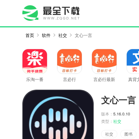
首页
软件
社交
文心一言
乐淘一番
言必行
言必行最新
真背
版
实
文心一言
版本：
5.16.0.10
类型：
社交
社交
图书