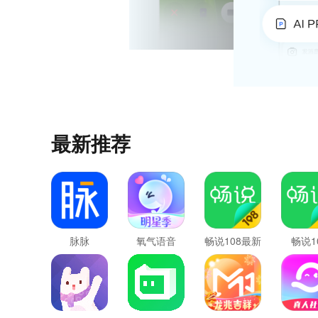
最新推荐
脉脉
氧气语音
畅说108最新
畅说1
版