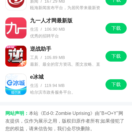
新闻
/
167.29 MB
瓯海新闻发布平台，为居民带来最新资
讯信息。
九一人才网最新版
下载
生活
/
106.90 MB
优秀的招聘平台
逆战助手
下载
工具
/
105.89 MB
最新、最全的官方资讯、图文攻略、直
播和赛事！
e冰城
下载
生活
/
119.94 MB
哈尔滨市政务服务平台。
网站声明：
本站《Ed-0: Zombie Uprising》由"B+O+Y"网
友提供，仅作为展示之用，版权归原作者所有;如果侵犯了
您的权益，请来信告知，我们会尽快删除。