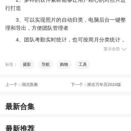
行打造
3、可以实现照片的自动归类，电脑后台一键整
理和导出，方便团队管理者
4、团队考勤实时统计，也可按周月分类统计，
清晰明了。可以设置不同班次，满足不同的考勤需
显示全部
求
标签：
摄影
导航
购物
工具
5、场景监控老人外出预防丢失，小孩外出预防
风险，情侣爱人恋爱见证，员工外勤监督大打卡、
同学友情长久记录，闺蜜旅游纪念。。。。。
上一个：
湖北医教
下一个：
择吉万年历2024版
小编评价
最新合集
1、操作简单便捷，时间、地点、天气等海量水
印模板均可自由添加使用
最新推荐