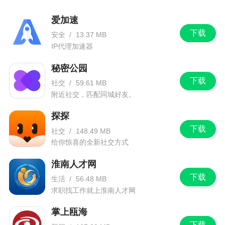
爱加速
下载
安全
/
13.37 MB
IP代理加速器
秘密公园
下载
社交
/
59.61 MB
附近社交，匹配同城好友。
探探
下载
社交
/
148.49 MB
给你惊喜的全新社交方式
淮南人才网
下载
生活
/
56.48 MB
求职找工作就上淮南人才网
掌上瓯海
下载