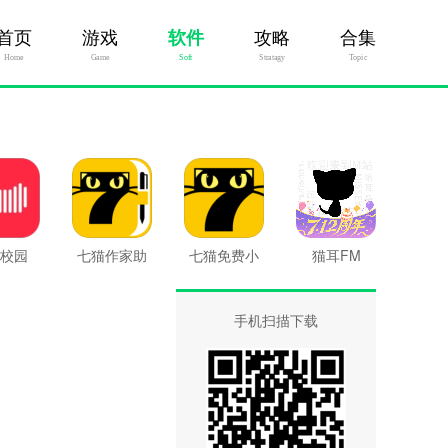
首页
游戏
软件
攻略
合集
Home
Game
Soft
Stratagy
Topic
校园
七猫作家助
七猫免费小
猫耳FM
手
说
手机扫描下载