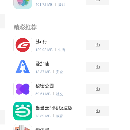
401.72 MB
摄影
精彩推荐
苏e行
129.02 MB
生活
爱加速
13.37 MB
安全
秘密公园
59.61 MB
社交
当当云阅读极速版
78.89 MB
教育
聚优帮