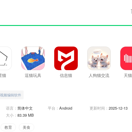
星猫
逗猫玩具
信息猫
人狗猫交流
天猫
器
视频编辑软件
语言：
简体中文
平台：
Android
更新时间：
2025-12-13
大小：
83.39 MB
教育
美食