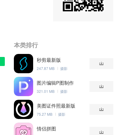
本类排行
秒剪最新版
247.87 MB
摄影
图片编辑P图制作
321.01 MB
摄影
美图证件照最新版
75.27 MB
摄影
情侣拼图