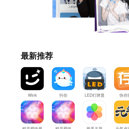
最新推荐
Wink
抖你
LED灯牌显
快存
示屏滚动字
幕
精灵壁纸最
精灵壁纸
最美主题
元气桌