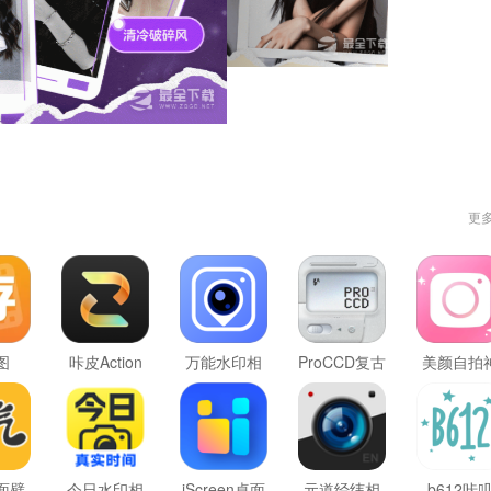
更
图
咔皮Action
万能水印相
ProCCD复古
美颜自拍
机
CCD相机
器
面壁
今日水印相
iScreen桌面
元道经纬相
b612咔