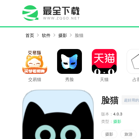
首页
软件
摄影
脸猫
交易猫
秀脸
天猫
占
FacePlay
脸猫
超好用的
版本：
4.0.3
类型：
摄影
摄影
旅游