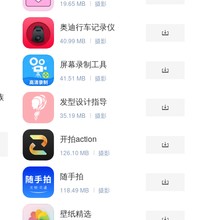
19.65 MB
摄影
奥迪行车记录仪
40.99 MB
摄影
屏幕录制工具
41.51 MB
摄影
族
发型设计指导
35.19 MB
摄影
开拍action
126.10 MB
摄影
随手拍
118.49 MB
摄影
壁纸精选