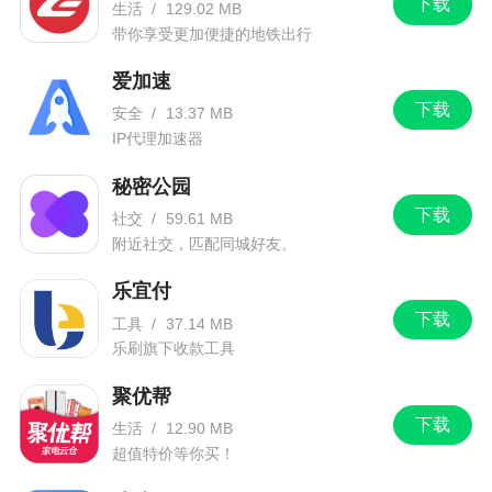
下载
生活
/
129.02 MB
带你享受更加便捷的地铁出行
爱加速
下载
安全
/
13.37 MB
IP代理加速器
秘密公园
下载
社交
/
59.61 MB
附近社交，匹配同城好友。
乐宜付
下载
工具
/
37.14 MB
乐刷旗下收款工具
聚优帮
下载
生活
/
12.90 MB
超值特价等你买！