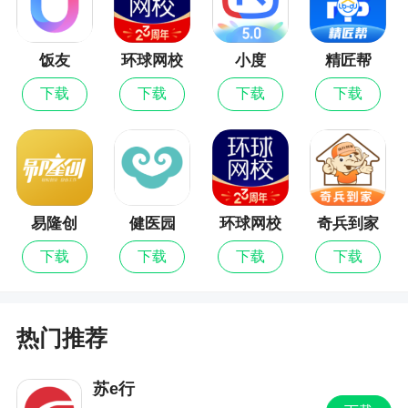
更新日志
饭友
环球网校
小度
精匠帮
最新版
包车新版本发布
下载
下载
下载
下载
易隆创
健医园
环球网校
奇兵到家
下载
下载
下载
下载
热门推荐
苏e行