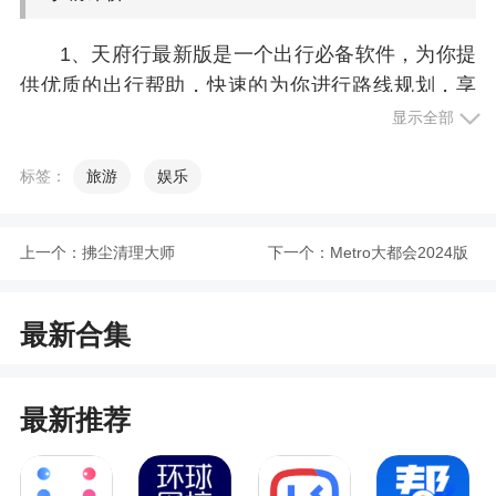
1、天府行最新版是一个出行必备软件，为你提
供优质的出行帮助，快速的为你进行路线规划，享
受最及时的讯息帮助，在这里你可以查询多种出行
显示全部
路线方案，让出行变得轻松简单，用户可以根据出
标签：
旅游
娱乐
行的目的地来选择更多的旅行指南
2、寻找车站周边美食、住宿，应有尽有；最新
鲜的旅游景点，搭配超炫酷的旅游攻略，要你各个
上一个：
拂尘清理大师
下一个：
Metro大都会2024版
突破；搜罗今日热点、搞笑事、奇葩事，包罗世间
万象
最新合集
3、24小时全天候为用户提供载送服务，打开定
位系统即可获取个人位置实现快速打车，并且还可
最新推荐
以购买各种交通工具的票务，为出行提供了极大的
便利，致力于为大家提供安全、品质、舒适的一站
式出行服务