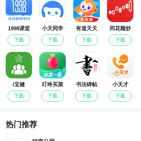
摄功能，各种尺寸和背景颜色都可以自由轻松选
择，还可以为大家智能美颜，让你的证件照看起来
更加好看，打印下来为你送货上门~
1998课堂
小天同学
有道天天
同花顺炒
读
股票
3、智能电子证件照相机app满足用户各种证件
下载
下载
下载
下载
照需求，多种尺寸可以随意选择。软件中还提供精
修抠图、一键美颜等功能，有效解决了用户随时随
地拍摄证件照的需求。操作简单，画质清晰
更新日志
i宝健
叮咚买菜
书法碑帖
小天才
大全
下载
下载
下载
下载
优化客服系统
热门推荐