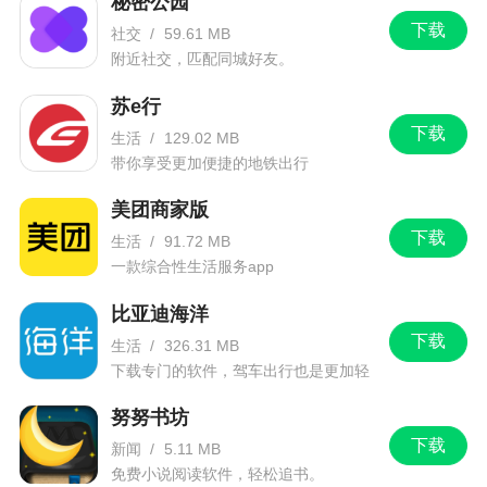
秘密公园
下载
社交
/
59.61 MB
附近社交，匹配同城好友。
苏e行
下载
生活
/
129.02 MB
带你享受更加便捷的地铁出行
美团商家版
下载
生活
/
91.72 MB
一款综合性生活服务app
比亚迪海洋
下载
生活
/
326.31 MB
下载专门的软件，驾车出行也是更加轻
松。
努努书坊
下载
新闻
/
5.11 MB
免费小说阅读软件，轻松追书。