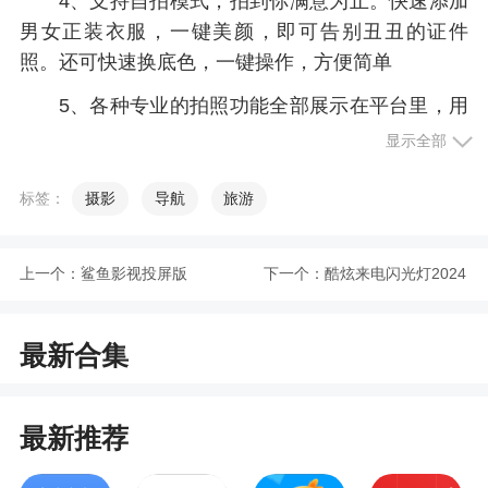
4、支持自拍模式，拍到你满意为止。快速添加
男女正装衣服，一键美颜，即可告别丑丑的证件
照。还可快速换底色，一键操作，方便简单
5、各种专业的拍照功能全部展示在平台里，用
户在线就能够随意的选择
显示全部
小编评价
标签：
摄影
导航
旅游
1、这款软件可以帮助你们在线来制作非常好看
上一个：
鲨鱼影视投屏版
下一个：
酷炫来电闪光灯2024
的电子证件照片，而且这款软件还能深度的编辑照
片，是一款非常简单易上手的平台，不会的也能很
版
快上手去做，里面有非常标准的照片尺寸，一键使
最新合集
用就可以，非常的好用
2、一些考试或者是证件对证件照的要求非常
最新推荐
高，想要拍出合格的证件照就来智能电子证件照相
机APP吧，这里为大家提供了非常专业的证件照拍