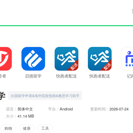
导者
启德留学
快跑者配送
快跑者配送
记
端最新版
端
学
出国留学申请&海外院校指南&雅思学习助手
语言：
简体中文
平台：
Android
更新时间：
2026-07-24
大小：
41.14 MB
购物
健康
工具