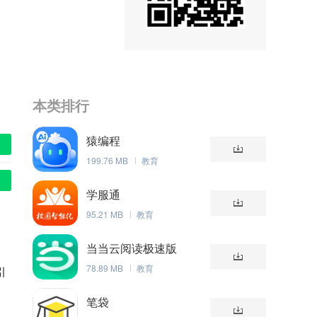
本类排行
猿编程
199.76 MB
教育
学服通
95.21 MB
教育
当当云阅读极速版
78.89 MB
教育
引
笔袋