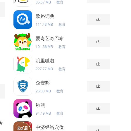
35.57 MB
教育
欧路词典
111.43 MB
教育
爱奇艺奇巴布
101.36 MB
教育
叽里呱啦
227.77 MB
教育
企安邦
26.33 MB
教育
秒熊
94.49 MB
教育
专
中济经络穴位