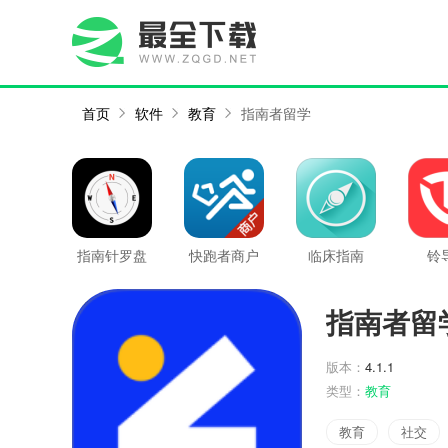
首页
软件
教育
指南者留学
指南针罗盘
快跑者商户
临床指南
铃
端
指南者留
版本：
4.1.1
类型：
教育
教育
社交