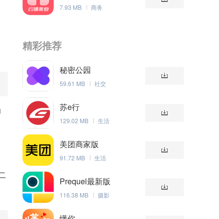
理系统
7.93 MB
商务
精彩推荐
秘密公园
59.61 MB
社交
苏e行
功
129.02 MB
生活
美团商家版
91.72 MB
生活
二
Prequel最新版
116.38 MB
摄影
懂你