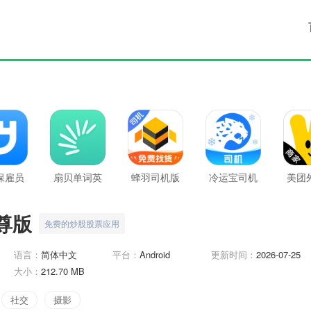
保雇员
扇贝单词英
蜂羽司机版
冷运宝司机
美团
版
语版
版
家
尊版
免费的炒股股票应用
语言：
简体中文
平台：
Android
更新时间：
2026-07-25
大小：
212.70 MB
社交
摄影