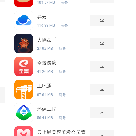
189.57 MB
商务
昇云
110.99 MB
商务
大操盘手
27.92 MB
商务
全景路演
41.26 MB
商务
工地通
97.64 MB
商务
环保工匠
56.41 MB
商务
人
云上铺美容美发会员管