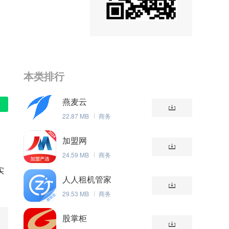
本类排行
燕麦云
22.87 MB
商务
加盟网
24.59 MB
商务
实
人人租机管家
29.53 MB
商务
股掌柜