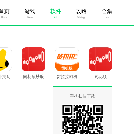
首页
游戏
软件
攻略
合集
Home
Game
Soft
Stratagy
Topic
外卖商
同花顺炒股
货拉拉司机
同花顺
版
票
版
手机扫描下载