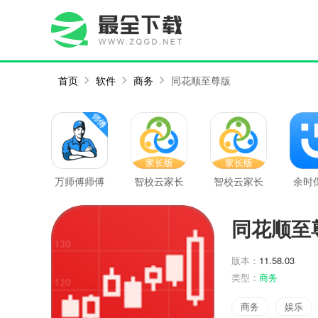
首页
软件
商务
同花顺至尊版
万师傅师傅
智校云家长
智校云家长
余时
版
版
版最新版
同花顺至
版本：
11.58.03
类型：
商务
商务
娱乐