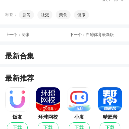
1、一端在手，连州尽在掌上。掌上连州是一款
专门为连州地方打造的新闻资讯阅读软件。在掌上
标签：
新闻
社交
美食
健康
连州软件内，用户们每天都可以通过平台在线的查
看到有关当地的各种热点新闻资讯内容，以及国内
上一个：
良缘
下一个：
白鲸体育最新版
外的新闻要事。足不出户就能轻松的知晓、了解、
掌握周边的大事小情。以及可以观看到很多的当地
的生活娱乐信息内容
最新合集
2、掌上连州是专为广东省连州市市民推出的本
地资讯服务平台，是本地官方门户网站手机客户端
最新推荐
软件，权威发布，丰富的热点资讯自由阅读，智能
推荐兴趣内容，还有丰富的电视节目、直播免费
看，连州百姓手机必备软件，欢迎下载体验
更新日志
饭友
环球网校
小度
精匠帮
最新版
下载
下载
下载
下载