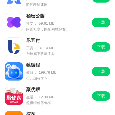
IP代理加速器
秘密公园
下载
社交
/
59.61 MB
附近社交，匹配同城好友。
乐宜付
下载
工具
/
37.14 MB
乐刷旗下收款工具
猿编程
下载
教育
/
199.76 MB
少儿编程学习
聚优帮
下载
生活
/
12.90 MB
超值特价等你买！
探探