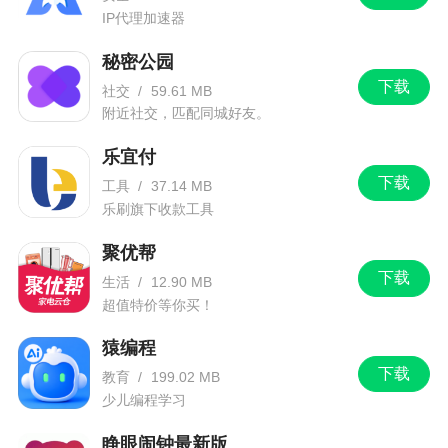
IP代理加速器
秘密公园
下载
社交
/
59.61 MB
附近社交，匹配同城好友。
乐宜付
下载
工具
/
37.14 MB
乐刷旗下收款工具
聚优帮
下载
生活
/
12.90 MB
超值特价等你买！
猿编程
下载
教育
/
199.02 MB
少儿编程学习
睁眼闹钟最新版