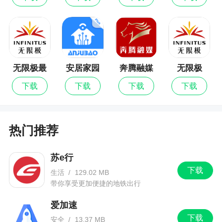
RuneScape Gold、EVE ISK、SWG、EQ2、FF14
等欧美各大热门游戏，不过同时也提供了sgo饰品交
易、dota2饰品交易、绝地求生饰品交易等功能，最
主要的是还有海量的steam游戏皮肤和饰品
无限极最
安居家园
奔腾融媒
无限极
2、IGXE本，让你随时随地掌上交易。IGXE是
新版
PLUS
一个专业的电竞饰品交易平台，为你开启饰品交易
下载
下载
下载
下载
新时代，如DOTA2，CSGO，PUBE绝地求生等
等，支持饰品互换和相互交易，还有最新热门的
Steam资讯
热门推荐
更新日志
苏e行
下载
生活
/
129.02 MB
*优化开通发货助手流程
带你享受更加便捷的地铁出行
*优化求购功能
爱加速
下载
*连续出租支持切换赔付方式
安全
/
13.37 MB