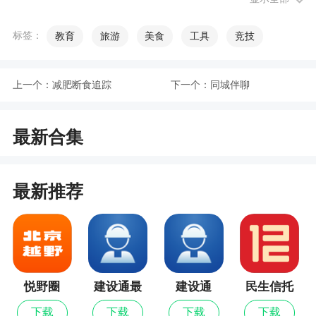
看自己的身体状况。不仅如此，那些医护人员们也
可以通过这个健康管理平台来协助自己管理各个病
标签：
教育
旅游
美食
工具
竞技
人，在这个平台上面管理病人们的病例档案，为更
多的病人提供更好的医疗服务
上一个：
减肥断食追踪
下一个：
同城伴聊
2、是能够整合了医药、养生等多领域的资源，
获得健康服务
最新合集
更新日志
最新推荐
1.修复已知问题，优化用户体验
悦野圈
建设通最
建设通
民生信托
新版
下载
下载
下载
下载