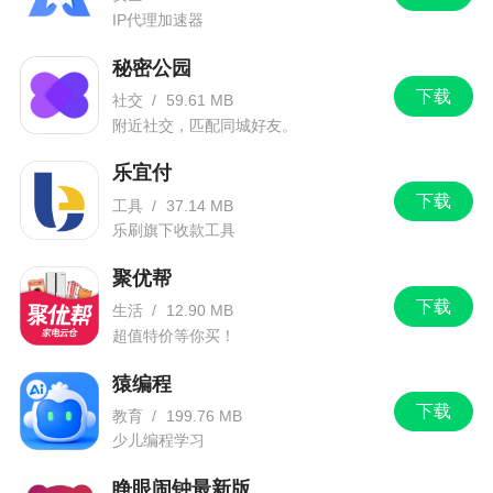
IP代理加速器
秘密公园
下载
社交
/
59.61 MB
附近社交，匹配同城好友。
乐宜付
下载
工具
/
37.14 MB
乐刷旗下收款工具
聚优帮
下载
生活
/
12.90 MB
超值特价等你买！
猿编程
下载
教育
/
199.76 MB
少儿编程学习
睁眼闹钟最新版