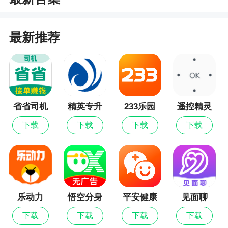
性，成为了众多短剧爱好者的首选应用。如果你也
是一个热爱小品的朋友，不妨试试星芽短剧吧!相信
会给你带来不一样的观影体验
最新推荐
2、我们的视频涵盖了各种题材，包括爱情、悬
疑、喜剧等等，内容独具匠心，质量精美，可以通
过简便的操作，快速找到自己喜欢的视频，短剧视
频的内容精彩，制作精良，都可以直接免费去观看
省省司机
精英专升
233乐园
遥控精灵
的哦
本
下载
下载
下载
下载
乐动力
悟空分身
平安健康
见面聊
下载
下载
下载
下载