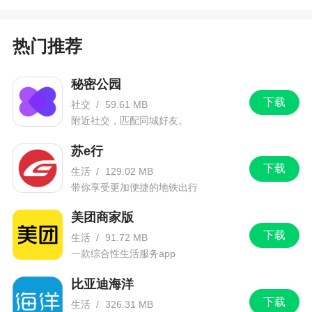
热门推荐
秘密公园
下载
社交
/
59.61 MB
附近社交，匹配同城好友。
苏e行
下载
生活
/
129.02 MB
带你享受更加便捷的地铁出行
美团商家版
下载
生活
/
91.72 MB
一款综合性生活服务app
比亚迪海洋
下载
生活
/
326.31 MB