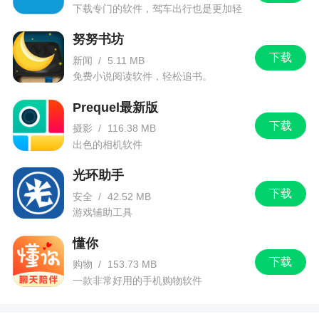
下载专门的软件，驾车出行也是更加轻
松。
努努书坊
下载
新闻
/
5.11 MB
免费小说阅读软件，轻松追书。
Prequel最新版
下载
摄影
/
116.38 MB
出色的相机软件
光环助手
下载
安全
/
42.52 MB
游戏辅助工具
懂你
下载
购物
/
153.73 MB
一款非常好用的手机购物软件