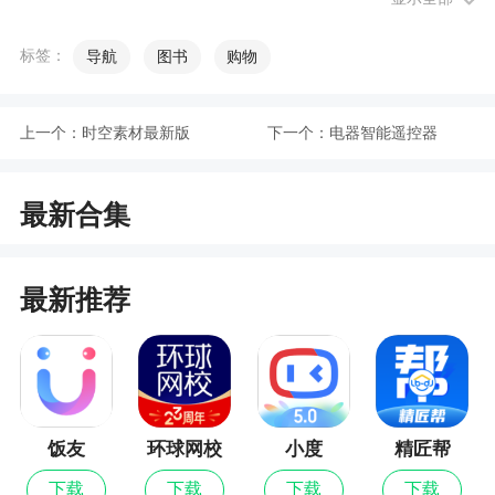
的服务，手机连接汽车，和你的汽车随时保持通
信，了解汽车的状况，遇到问题可以进行报修
标签：
导航
图书
购物
2、沃尔沃汽车，为广大车主提供便捷人性化的
汽车服务，可以使用软件进行充电地图的查询，以
上一个：
时空素材最新版
下一个：
电器智能遥控器
及远程车辆操控功能，可以远程进行车门解锁、开
启空调、查找车辆等，还为您提供专业的售后服
最新合集
务，可以直接在app上进行车辆养护维修的预约、道
路救援、充电预约、行车日志等服务，让沃尔沃车
主能够享受到更好的服务
最新推荐
更新日志
车控 | 部分车型支持远程启动功能设定启动时间
车控 | 部分车型优化车控激活体验
饭友
环球网校
小度
精匠帮
最新版
活动 | 夏季服务节即将火热开启
下载
下载
下载
下载