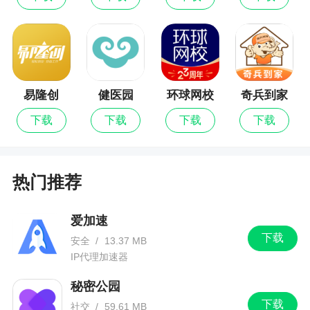
小沃 | 优化展示悬浮入口
其他 | 修复部分已知问
易隆创
健医园
环球网校
奇兵到家
下载
下载
下载
下载
热门推荐
爱加速
下载
安全
/
13.37 MB
IP代理加速器
秘密公园
下载
社交
/
59.61 MB