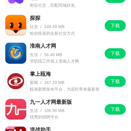
附近社交，匹配同城好友。
探探
下载
社交
/
148.49 MB
给你惊喜的全新社交方式
淮南人才网
下载
生活
/
56.48 MB
求职找工作就上淮南人才网
掌上瓯海
下载
新闻
/
167.29 MB
瓯海新闻发布平台，为居民带来最新资
讯信息。
九一人才网最新版
下载
生活
/
106.90 MB
优秀的招聘平台
逆战助手