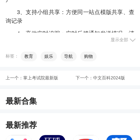
3、支持小组共享：方便同一站点模版共享、查
询记录
4、高效实时追踪：实时反馈通知发送情况，清
显示全部
晰掌握每一条信息的状态，确保每位用户都及时收
到通知
标签：
教育
娱乐
导航
购物
小编评价
上一个：
掌上考试院最新版
下一个：
中文百科2024版
1、并给用户实时发送状态，或者查询历史数
据，从而帮助快递员提高效率，节约时间和成本
最新合集
2、云喇叭的智能筛选功能尤其值得称赞。它能
自动识别出经常无法联系到的用户，帮助快递员集
最新推荐
中精力处理其他更紧急的事务，大大减轻了工作压
力。同时，这一功能还能有效提高整体通知的成功