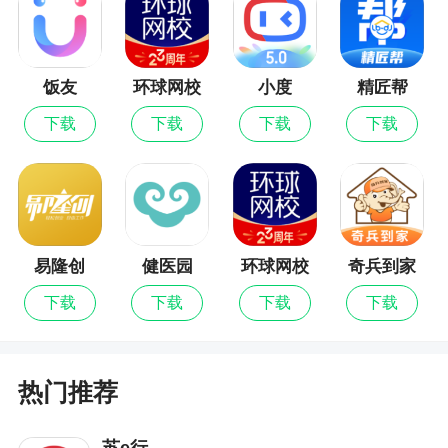
率，让每一个快件都能准确无误地送达用户手中
更新日志
饭友
环球网校
小度
精匠帮
最新版
更稳定、更优质，邀您一起体验。
下载
下载
下载
下载
易隆创
健医园
环球网校
奇兵到家
下载
下载
下载
下载
热门推荐
苏e行