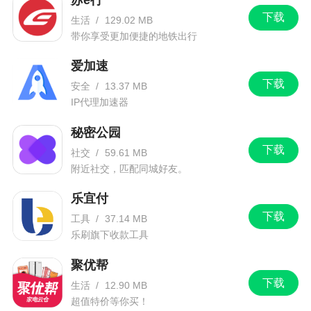
下载
生活
/
129.02 MB
带你享受更加便捷的地铁出行
爱加速
下载
安全
/
13.37 MB
IP代理加速器
秘密公园
下载
社交
/
59.61 MB
附近社交，匹配同城好友。
乐宜付
下载
工具
/
37.14 MB
乐刷旗下收款工具
聚优帮
下载
生活
/
12.90 MB
超值特价等你买！