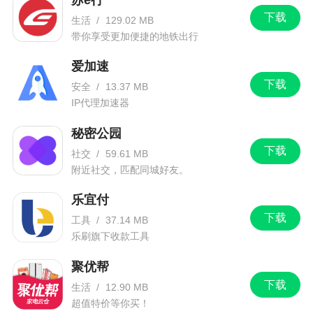
下载
生活
/
129.02 MB
带你享受更加便捷的地铁出行
爱加速
下载
安全
/
13.37 MB
IP代理加速器
秘密公园
下载
社交
/
59.61 MB
附近社交，匹配同城好友。
乐宜付
下载
工具
/
37.14 MB
乐刷旗下收款工具
聚优帮
下载
生活
/
12.90 MB
超值特价等你买！