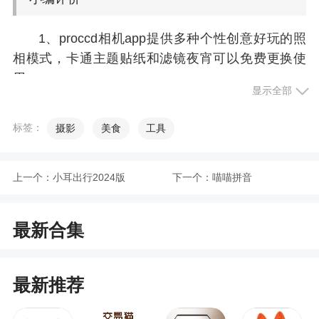
1、proccd相机app提供多种个性创意好玩的照
相模式，卡通主题贴纸和滤镜夜宵可以免费更换使
用
显示全部
2、软件很不错，很喜欢，下载后开机了几次，
手机提示您的手机被监控，所以请你们改善第三方
标签：
摄影
美食
工具
或者你们对用户的监控，侵犯个人隐私，非常不
好，还是付费会员，你们你持续改变大家不会再使
上一个：
小耳出行2024版
下一个：
喵喵拼音
用你的的软件了，你们要重视，要倾听客户的心
声，你们的监控功能我们不得而至而知，但非常不
道德，大家使用时记住，这款软件是被监控的，我
最新合集
愿意为我说的话付法律责任，使用效果还是可以
的，大家慎重，也希望设计者和我交流，现在是法
最新推荐
制社会，隐私对每个人都很重要，不改善我想很多
用户都会卸载的