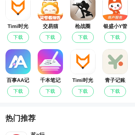
3、希望能拍摄带滤镜照片的同时保存原照片
更新日志
Timi时光
交易猫
枪战圈
银盛小Y管
记账最新
家
下载
下载
下载
下载
1.【动态贴纸】跨屏拼图上线动态贴纸，让你的
版
创作更加灵动有趣！
2.【描边】跨屏拼图新增描边功能，抠图成像可
以添加描边效果~
百事AA记
千本笔记
Timi时光
青子记账
3.【马年拍立得】INST E上新马年拍立得相
账
记账
纸。
下载
下载
下载
下载
4.【畸变功能】画布编辑页新增畸变调节，自定
义创作扁扁效果。
热门推荐
苏e行