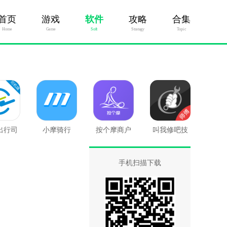
首页
游戏
软件
攻略
合集
Home
Game
Soft
Stratagy
Topic
出行司
小摩骑行
按个摩商户
叫我修吧技
端
端
术端
手机扫描下载