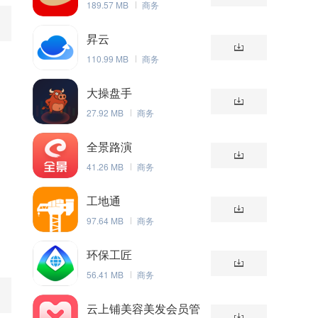
189.57 MB
商务
昇云
110.99 MB
商务
大操盘手
27.92 MB
商务
全景路演
41.26 MB
商务
工地通
97.64 MB
商务
环保工匠
56.41 MB
商务
云上铺美容美发会员管