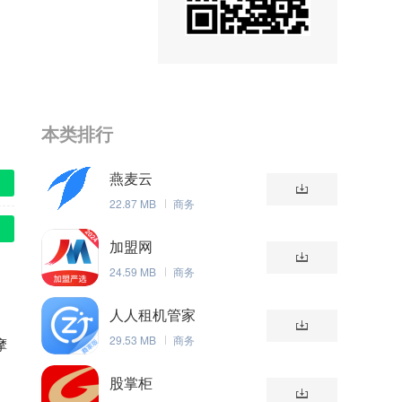
本类排行
燕麦云
22.87 MB
商务
加盟网
24.59 MB
商务
人人租机管家
29.53 MB
商务
摩
股掌柜