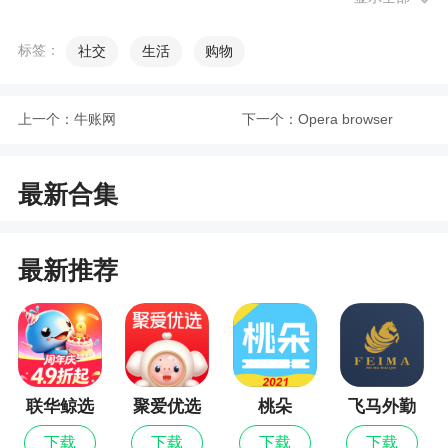
4、通过人工智能的支持，app可以有效地提高
标签：
社交
生活
购物
用户的生活和工作效率
5、豆包提供了多种AI创作工具，支持文本、图
上一个：
牛账网
下一个：
Opera browser
片、视频等多种形式的创作。用户可以通过简单的
操作，快速生成高质量的内容，提升创作效率。同
时，软件还支持个性化定制，用户可以根据自己的
最新合集
需求调整创作参数和风格
最新推荐
小编评价
1、通过先进的语音识别和交互技术，为用户打
造便捷、智能的生活伴侣。无论你是忙碌的上班
族，热爱生活的家庭主妇，还是精通科技的年轻
联华鲸选
聚爱优选
桃朵
飞马外勤
人，你都可以在豆包中找到自己的智慧生活体验。
如果你正在寻找一款可靠的智能语音助手应用，豆
下载
下载
下载
下载