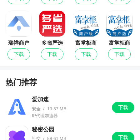
包绝对值得一试
2、软件可以回答问题，翻译，生成文本，对话
等等，可以帮助用户更好的学习工作生活
3、专为安卓用户打造。它集合了多种AI创作与
瑞祥商户
多省严选
富掌柜商
富掌柜商
辅助功能，旨在为用户提供高效、便捷的工作与生
宝
户版最新
户版
下载
下载
下载
下载
活体验。无论是查询知识、解答疑惑，还是进行创
版
作、管理日程，抖音豆包都能通过智能算法和强大
的资源库，为用户提供精准、快速的解决方案
热门推荐
更新日志
爱加速
下载
上线办公任务模式，开启自动化高效办公
安全
/
13.37 MB
IP代理加速器
上线“买前问豆包”购物助手，体验 AI 全新购物
秘密公园
方式
下载
社交
/
59.61 MB