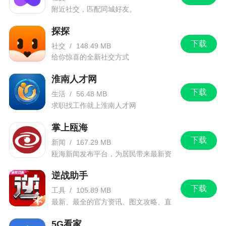
附近社交，匹配同城好友。
探探
下载
社交
/
148.49 MB
给你惊喜的全新社交方式
淮南人才网
下载
生活
/
56.48 MB
求职找工作就上淮南人才网
掌上瓯海
下载
新闻
/
167.29 MB
瓯海新闻发布平台，为居民带来最新资
讯信息。
逆战助手
下载
工具
/
105.89 MB
最新、最全的官方资讯、图文攻略、直
播和赛事！
5G看家