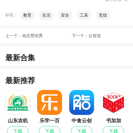
小编评价
标签：
教育
生活
安全
工具
竞技
1、用户只要绑定所在学校后就能获得相应的教
上一个：
动态壁纸秀
下一个：
云智连
材资源，教材资源拥有与书本教材相同的教学内
容，让老师们的工作效率直线上升
最新合集
2、优师端是款专为教师所答的教育辅助平台，
在这里各位用户可以轻松的实现云教育，云课堂，
支持课堂日常互动，该软件功能丰富，除了日常必
最新推荐
需功能还具备一些教学资源以及大数据相关功能，
可以有效的帮助老师掌握学生学习过程以及收集各
种教学资源
3、老师们可以在这里进行课程设计和安排，可
以在线为学生布置作业，可以在线批改作业，可以
山东农机
乐学一百
中食云创
书加加
进行教学记录和分析，非常的好用
补贴
最新版
下载
下载
下载
下载