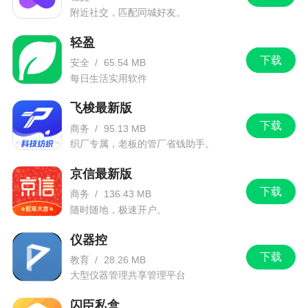
附近社交，匹配同城好友。
轻盈
下载
安全
/
65.54 MB
每日生活实用软件
飞梭最新版
下载
商务
/
95.13 MB
织厂专属，老板的管厂省钱助手。
京信最新版
下载
商务
/
136.43 MB
随时随地，极速开户。
仪器控
下载
教育
/
28.26 MB
大型仪器管理共享管理平台
闪臣私盒