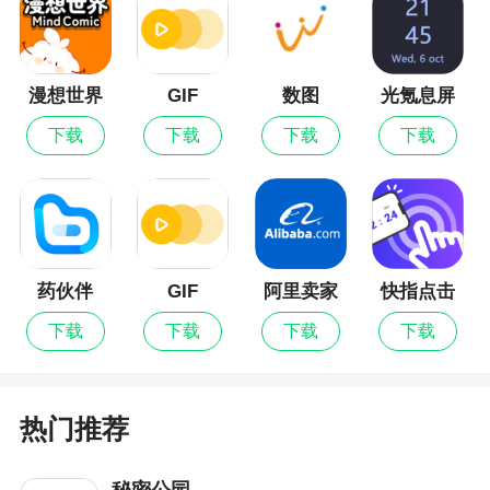
可以开启对手机微信登录唯一性锁定功能，防
止一个账号多个人进行使用；账号绑定锁定可以进
行解锁
漫想世界
GIF
数图
光氪息屏
Master最
显示
软件特色
下载
下载
下载
下载
新版
1、三元风向标，是一套即时线上升级的轿车旧
三元催化回收报价系统
2、每一个三元催化含量数据经过3次以上专业
药伙伴
GIF
阿里卖家
快指点击
级别光谱仪测量后平均获得，避免了仪器偏差带来
Master
器
的数据不准
下载
下载
下载
下载
3、选择品牌后输入三元催化的编号即可快速检
索出精准三元催化报价结果；模糊全局搜索，让你
热门推荐
获得更多可选结果；支持多种数据辅助搜索功能，
以便多用户的辨识不清楚的数据搜索兼容
秘密公园