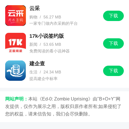
更新日志
云采
下载
购物
/
56.27 MB
1、新增次卡服务
一家专门做内衣采购的平台
2、修复已知错误若干
17k小说签约版
下载
新闻
/
53.65 MB
免费阅读的看小说神器
建企查
下载
生活
/
24.34 MB
提高建企中标率
网站声明：
本站《Ed-0: Zombie Uprising》由"B+O+Y"网
友提供，仅作为展示之用，版权归原作者所有;如果侵犯了
您的权益，请来信告知，我们会尽快删除。