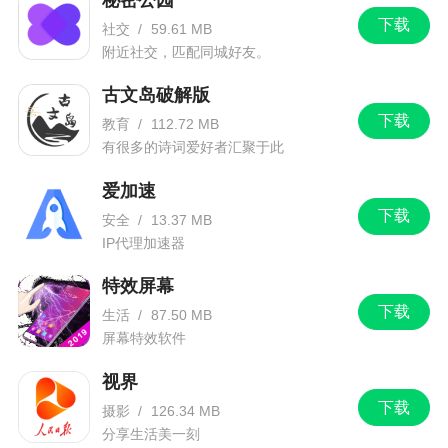
4、随时随地把握即时价格，不论是回收三元催
下载
社交
/
59.61 MB
化，还是售出三元催化，都能随时随地了解盈利室
附近社交，匹配同城好友。
内空间
古文岛破解版
下载
小编评价
教育
/
112.72 MB
有很多的诗词爱好者汇聚于此
1、该软件为用户提供了市面上门类齐全的汽车
爱加速
品牌下旧三元催化报价价格表，在这里可以随时了
下载
安全
/
13.37 MB
解到每一个三元催化器的回收价格，让用户可以掌
IP代理加速器
握实时价格，并且还可以在软件上创建自己的三元
特效屏幕
催化数据库，非常的方便
下载
生活
/
87.50 MB
2、软件上汇集了大量的回收汽车的价格表，用
屏幕特效软件
户可以通过该软件提供的信息，准确的了解到行业
视界
的最新动态，提高了自己的工作效率，节约了自己
下载
摄影
/
126.34 MB
的时间
分享生活美一刻