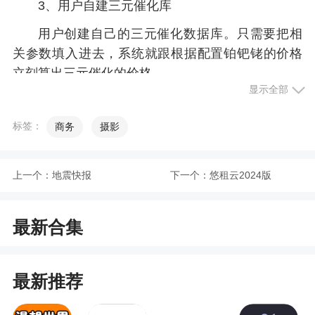
3、用户自建三元催化库
用户创建自己的三元催化数据库。只需要把相
关参数填入进去，系统就跟根据配置铂钯铑的价格
立刻算出三元催化的价格
显示全部
4、自定义价格配置体系
标签：
商务
摄影
用户可以根据自己的价格和折扣替代系统的配
置来计算三元催化的报价，从而达到用户灵活配置
的目的
上一个：
地震快报
下一个：
悠租云2024版
5、丰富的多级会员授权机制
最新合集
可以对不同的会员设置不同的等级，不同等级
可以对不同功能进行授权，以达到对不同会员的灵
活管理
最新推荐
6、手机微信登录锁定功能