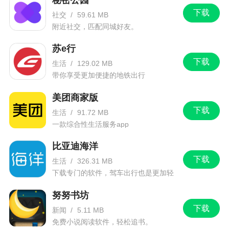
下载
社交
/
59.61 MB
附近社交，匹配同城好友。
苏e行
下载
生活
/
129.02 MB
带你享受更加便捷的地铁出行
美团商家版
下载
生活
/
91.72 MB
一款综合性生活服务app
比亚迪海洋
下载
生活
/
326.31 MB
下载专门的软件，驾车出行也是更加轻
松。
努努书坊
下载
新闻
/
5.11 MB
免费小说阅读软件，轻松追书。