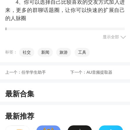
4、你可以选择自己比较喜欢的交友方式加入进
来，更多的群聊话题圈，让你可以快速的扩展自己
的人脉圈
小编评价
显示全部
1、在这里没有任何歧视和敌意，让聊天变的更
标签：
社交
新闻
旅游
工具
加畅快无阻。而且白袜app还能够为男同志们提供很
多的互动活动，让大家的朋友圈变的更加广泛
上一个：
任学学生助手
下一个：
AU音频提取器
2、白袜app，名字很小清新啊，而且呢，这里
都是超级大帅哥！全新上线的超级给力的交友软
最新合集
件，大家在这里可以认识全新的好友，也可以在线
分享自己的生活和日常。保证你可以找到跟你有共
同爱好的gay友，在这个平台上面你们就是最亲近的
最新推荐
人，也可以互相诉说衷肠