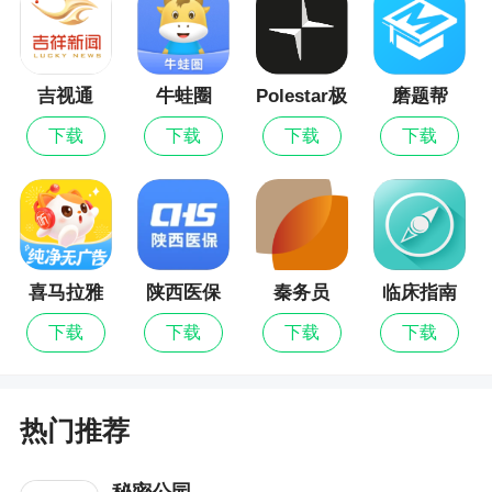
3、你可以用视频来认识我，用动态了解我。发
现不一样的精彩，汇聚相同爱好的人
更新日志
吉视通
牛蛙圈
Polestar极
磨题帮
星
下载
下载
下载
下载
优化系统性能，体验更顺畅。
喜马拉雅
陕西医保
秦务员
临床指南
儿童
下载
下载
下载
下载
热门推荐
秘密公园