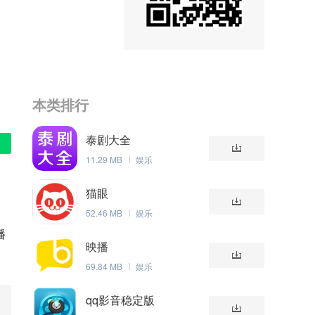
本类排行
泰剧大全
11.29 MB
娱乐
猫眼
52.46 MB
娱乐
播
映播
69.84 MB
娱乐
qq影音稳定版