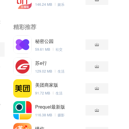
146.24 MB
娱乐
能
精彩推荐
秘密公园
59.61 MB
社交
苏e行
且
129.02 MB
生活
美团商家版
91.72 MB
生活
视
Prequel最新版
116.38 MB
摄影
懂你