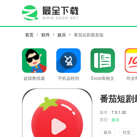
首页
软件
娱乐
番茄短剧最新版
超级教练最
手机远程协
Excel表格文
作业
新版
助控制最新
档最新版
版最
版
番茄短剧
版本：
7.3.1.32
类型：
娱乐
娱乐
社交