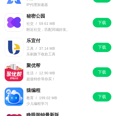
IP代理加速器
秘密公园
下载
社交
/
59.61 MB
附近社交，匹配同城好友。
乐宜付
下载
工具
/
37.14 MB
乐刷旗下收款工具
聚优帮
下载
生活
/
12.90 MB
超值特价等你买！
猿编程
下载
教育
/
199.02 MB
少儿编程学习
睁眼闹钟最新版