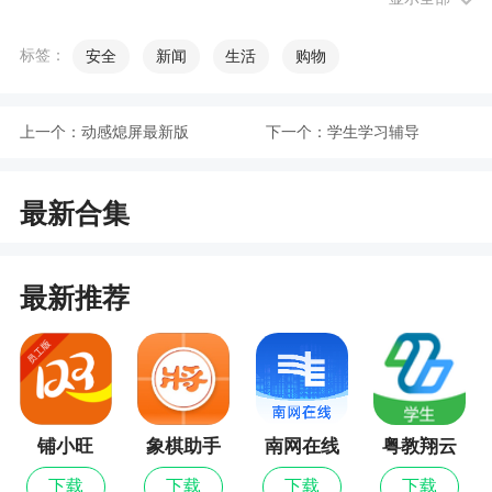
3、分享复制：提供分享复制翻译结果的功能
标签：
安全
新闻
生活
购物
4、相机模式：对着文字进行拍照即可获取优质
翻译
上一个：
动感熄屏最新版
下一个：
学生学习辅导
小编评价
最新合集
1、拍照立即翻译，手机端拍照翻译辅助学习软
件，能识别图片中的文字内容并将其翻译为目标语
言，可以自动生成能编辑的文本模式。拍照立即翻
最新推荐
译还支持语音翻译功能，输入语音内容即可识别并
进行翻译转换，让您出行体验更加便利。需要一款
手机端拍照翻译工具的朋友们可以下载试试哦
2、支持利用手机拍照翻译文字的功能，采用了
先进的OCR（光学字符识别）技术，快速地将图片
铺小旺
象棋助手
南网在线
粤教翔云
数字教材
中的文字转化为文字信息，并根据选择进行多语言
下载
下载
下载
下载