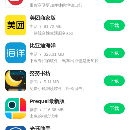
带你享受更加便捷的地铁出行
美团商家版
下载
生活
/
91.72 MB
一款综合性生活服务app
比亚迪海洋
下载
生活
/
326.31 MB
下载专门的软件，驾车出行也是更加轻
松。
努努书坊
下载
新闻
/
5.11 MB
免费小说阅读软件，轻松追书。
Prequel最新版
下载
摄影
/
116.38 MB
出色的相机软件
光环助手