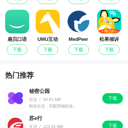
应用平台
翻译，实现快捷高效的翻译服务，提供了多种有用
的功能，如文本输入翻译、语音翻译、语音合成等
扇贝口语
UMU互动
MedPeer
松果倾诉
下载
下载
下载
下载
热门推荐
秘密公园
下载
社交
/
59.61 MB
附近社交，匹配同城好友。
苏e行
下载
生活
/
129.02 MB