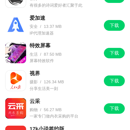
有很多的诗词爱好者汇聚于此
爱加速
下载
安全
/
13.37 MB
IP代理加速器
特效屏幕
下载
生活
/
87.50 MB
屏幕特效软件
视界
下载
摄影
/
126.34 MB
分享生活美一刻
云采
下载
购物
/
56.27 MB
一家专门做内衣采购的平台
17k小说签约版