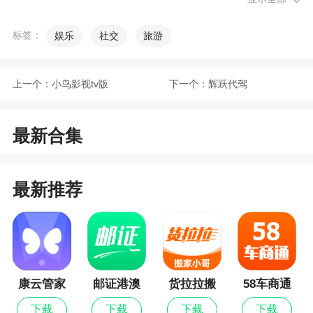
1、算时运的软件，提供各类占星服务，让用户
可以获得更多资讯，了解12星座，通过星盘算喜欢
标签：
娱乐
社交
旅游
的事物，人的性格，非常的好用
2、用户在上面可以与志同道合的朋友一起进行
上一个：
小鸟影视tv版
下一个：
辉跃代驾
讨论占星行动，学习有趣的星盘占卜，预测即将发
生的事情，有一定的几率是准确的，专门为占星爱
好者制作的
最新合集
更新日志
最新推荐
修复多轮盘在某些场景下无法正确添加新盘的
问题
康云管家
邮证港澳
货拉拉搬
58车商通
最新版
续签
家小哥
下载
下载
下载
下载