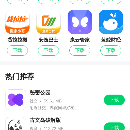
货拉拉搬
安逸巴士
康云管家
蓝鲸财经
家小哥最
下载
下载
下载
下载
新版
热门推荐
秘密公园
下载
社交
/
59.61 MB
附近社交，匹配同城好友。
古文岛破解版
下载
教育
/
112.72 MB