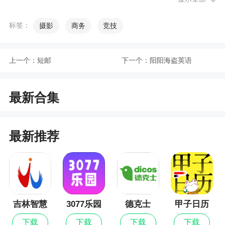
软件问题
标签：
摄影
商务
竞技
【怎么编辑文字】
首先打开软件，进入到主界面里面，我们可以
上一个：
短邮
下一个：
阳阳海盗英语
选择一张默认的水印；
选中以后，然后就可以直接进入到这个水印的
最新合集
界面；
点击选中的水印文字，点击修改，输入自己想
最新推荐
要编辑的文字就可以成功进行编辑文字了。
【怎么去掉水印】
虽然在水印相机里面有着大量的水印模板，但
是里面去水印功能居然没有，不过不要着急，小编
为你带来一款去水印大师快速去掉水印；
吉林智慧
3077乐园
德克士
甲子日历
人社
下载
下载
下载
下载
打开这个软件以后，我们可以点击左下角的“相