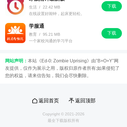
小编评价
下载
生活
/
22.42 MB
在线设置好闹钟，起床更轻松。
1、支持拍照片、加水印、美颜、滤镜、拍照打
卡、签到，可用于照片编辑、微商水印、工作拍
学服通
照、打卡签到、旅游拍照、生活拍照等场景，统统
下载
教育
/
95.21 MB
一键全搞定
一个家校沟通的学习平台
2、水印制作相机下载推荐给大家，水印制作相
机是一款全新打造的手机照片处理软件，该APP拥
网站声明：
本站《Ed-0: Zombie Uprising》由"B+O+Y"网
有一键去除照片水印或者添加水印的功能，还有多
友提供，仅作为展示之用，版权归原作者所有;如果侵犯了
种实用的照片处理功能，欢迎有需要的下载使用
您的权益，请来信告知，我们会尽快删除。
3、在拍照的同时还能够制作专属于自己的水印
非常好玩，制作好后一键拍照就能够带上自己的水
返回首页
返回顶部
印了，自定义各种的样式的水印，感兴趣的话就来
点击下载吧
Copyright © 2021-2026
最全下载版权所有
更新日志