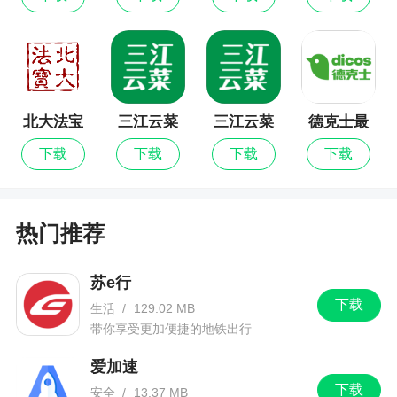
册”功能选中手机本地的照片素材，接下来就可以在
照片上选择要去掉水印的部分；
然后点击下面的【去水印】功能，这样的话图
片上面的水印就已经成功去掉了，然后就点击右上
北大法宝
三江云菜
三江云菜
德克士最
角的保存按键才可以！
最新版
新版
下载
下载
下载
下载
【怎么修改时间】
1、首先我们打开软件，然后点击要修改的图
片，比如说距离高考还有106天；
热门推荐
2、接着，点击水印上的文字，这里显示的是时
苏e行
间水印；
下载
生活
/
129.02 MB
3、根据弹出窗口中的提示，将水印上的文字内
带你享受更加便捷的地铁出行
容设置好，然后再点击右上角的“完成”。
爱加速
4、如果我们想要修改水印上的时间，就点击上
下载
安全
/
13.37 MB