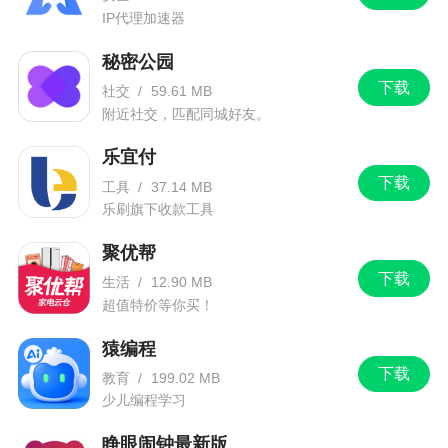
面的时间。
IP代理加速器
5、在弹出窗口中按照下图箭头所指的格式输入
秘密公园
更改后的时间，然后再点击“√”。
下载
社交
/
59.61 MB
附近社交，匹配同城好友。
软件特色
乐宜付
下载
工具
/
37.14 MB
1、自由的选择各种精彩的自拍神器，关注更加
乐刷旗下收款工具
精彩的时刻
聚优帮
2、一键购买更多时尚图片，享受着全新的时刻
下载
生活
/
12.90 MB
3、提供更加优质的图片编辑，制作出更加完美
超值特价等你买！
的照片
猿编程
4、了解到相关照片的最新报道，体验更加精彩
下载
教育
/
199.02 MB
的数据情况
少儿编程学习
睁眼闹钟最新版