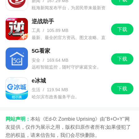
新闻
/
167.29 MB
瓯海新闻发布平台，为居民带来最新资
讯信息。
逆战助手
下载
工具
/
105.89 MB
最新、最全的官方资讯、图文攻略、直
播和赛事！
5G看家
下载
安全
/
169.64 MB
远程智能监控，随时守护家庭安全。
e冰城
下载
生活
/
119.94 MB
哈尔滨市政务服务平台。
网站声明：
本站《Ed-0: Zombie Uprising》由"B+O+Y"网
友提供，仅作为展示之用，版权归原作者所有;如果侵犯了
您的权益，请来信告知，我们会尽快删除。