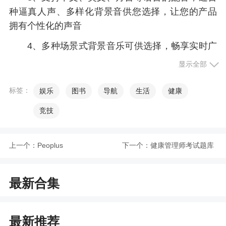
种逼真人声、多样化背景音供您选择，让您的产品
拥有个性化的声音
4、多种场景式背景音乐可供选择，畅享实时广
播的效果
显示全部
小编评价
标签：
娱乐
图书
导航
生活
健康
竞技
1、该软件采用的是AI智能技术，用户可以在这
里进行多音字、间隔、音效等参数的设置，以及软
件还支持多人配音、对话配音、转语音、转文字、
上一个：
Peoplus
下一个：
健康管理师考试题库
音频编辑等多种实用的功能，为大家进行配音提供
了非常良好的服务
最新合集
2、提供了很丰富的素材，男生、女生、儿童
等，风格多种多样，支持对音频自由的编辑，支持
最新推荐
多格式的导出