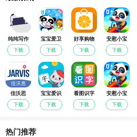
3、布谷鸟配音，免费的手机配音软件，适用于
多种场景，提供多种音效，在线编辑音频，享受更
便捷的手机配音体验，多种格式一键导出，配音更
轻松
纯纯写作
宝宝爱卫
好享购物
安慰小宝
最新版
生
宝最新版
下载
下载
下载
下载
更新日志
1、新增【边听边录】功能；
2、新增插入音频功能；
3、交互优化；
佳沃思
宝宝爱识
看图识字
安慰小宝
字
宝
下载
下载
下载
下载
4、修复一些已知的bug；
热门推荐