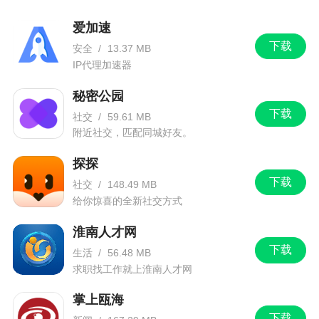
爱加速
下载
安全
/
13.37 MB
IP代理加速器
秘密公园
下载
社交
/
59.61 MB
附近社交，匹配同城好友。
探探
下载
社交
/
148.49 MB
给你惊喜的全新社交方式
淮南人才网
下载
生活
/
56.48 MB
求职找工作就上淮南人才网
掌上瓯海
下载