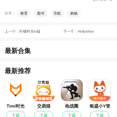
4、基于SAAS模式的固定资产管理系统
标签：
教育
图书
导航
购物
小编评价
1、精臣云资产可以根据公司里面的固定资产进
上一个：
柠檬时光tv版
下一个：
HollyView
行记录，使用起来非常的方便，还可以在固定时间
生产报表
最新合集
2、精臣云资产APP是款功能强大的固定资产管
理软件。它可以为企业提供采购管理、资产管理、
资产盘点、标签便捷式打印、自定义审批流、提供
最新推荐
多样化统计报表等全生命周期解决方案，极大的提
高了办公效率，满足大家的资产管理需求，非常好
用，不容错过
3、用户们可以在平台上查看到众多的办公应
Timi时光
交易猫
枪战圈
银盛小Y管
用，所有的用户都可以在这里管理众多资金管理内
记账最新
家
下载
下载
下载
下载
容，为了让更多的用户都可以在平台上享受到便捷