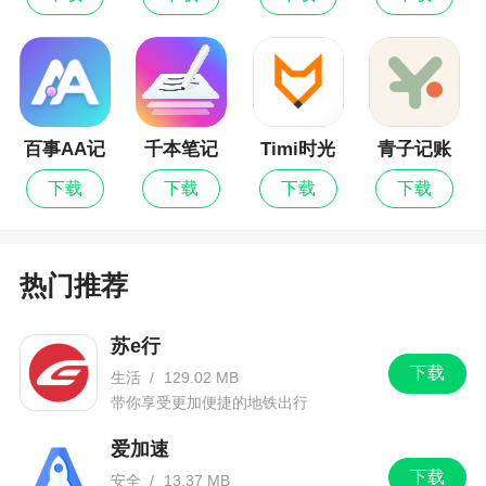
版
的工作服务，软件专门针对众多的业务进行了优化
管理，让你可以更加轻松地享受到便捷的办公体
验，同时还可以在平台上及时更新各种各样的资产
管理服务
百事AA记
千本笔记
Timi时光
青子记账
账
记账
更新日志
下载
下载
下载
下载
1、【优化】修改已知bug
热门推荐
苏e行
下载
生活
/
129.02 MB
带你享受更加便捷的地铁出行
爱加速
下载
安全
/
13.37 MB