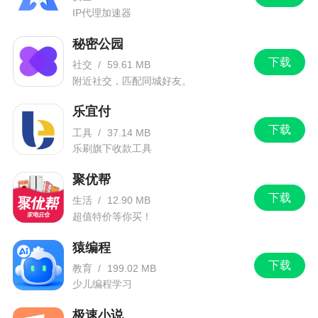
IP代理加速器
秘密公园
下载
社交
/
59.61 MB
附近社交，匹配同城好友。
乐宜付
下载
工具
/
37.14 MB
乐刷旗下收款工具
聚优帮
下载
生活
/
12.90 MB
超值特价等你买！
猿编程
下载
教育
/
199.02 MB
少儿编程学习
极速小说