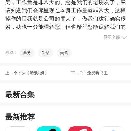
架，工作量是非常大的。您是我们的老朋友了，应
该知道我们仓库里现在本身工作量就非常大，这样
操作的话我就是公司的罪人了。做我们这行确实很
累，我也十分能理解您，但也希望您能谅解我们的
爱莫能助!
显示全部
您好，我淘宝的卖家，正在上传贵公司产品，
标签：
商务
生活
美食
发现很多产品颜色很多，贵公司发货颜色是随机
的。我该怎么备注呢?
上一个：
头号游戏福利
下一个：
免费听书王
如果产品是多色多款式且我司在上传产品时未
分开上传的，您可以在订货时备注需要的颜色，我
们会尽量满足，但也请在产品说明中注明随机发货
最新合集
的可能性!
软件功能
最新推荐