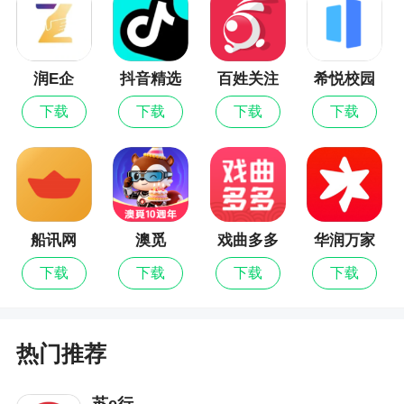
1.消息：超Fashion的企业社交平台，尽在万
客，待办工作及时通知，不错过重要事件，聊天消
息已读未读尽在掌控。
润E企
抖音精选
百姓关注
希悦校园
2.公告：不错过企业重要信息，公司活动、行政
下载
下载
下载
下载
通知及时推送给员工。
3.申请：移动申请休假、加班、签卡，方便、快
捷。
4.审批：休假、加班、签卡的流程全部电子化、
实现无纸化，通过移动审批进一步提高内部效率。
船讯网
澳觅
戏曲多多
华润万家
5.打卡：无忧考勤，从此告别排队打卡，手机一
下载
下载
下载
下载
键打卡，轻松方便。
6.考勤：可以提前知道排班情况，轻松掌握每月
热门推荐
考勤记录，出勤状况一目了然。
7.流程：为用户提供智能化、可定制、各种应用
苏e行