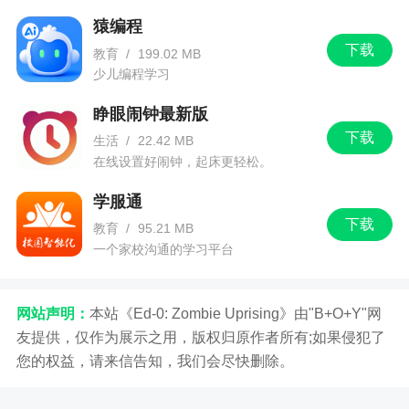
作汇报，一览无余，Boss管理不可或缺。
猿编程
下载
教育
/
199.02 MB
13.分享：Team building，员工风彩，企业文化
少儿编程学习
建设。
睁眼闹钟最新版
14.视频会议：随时随地、快速高效，为用户提
下载
生活
/
22.42 MB
供良好的视频沟通效果。
在线设置好闹钟，起床更轻松。
15.背景调查：全方位呈现真实候选人，应聘人
学服通
员简历内容（学历、认证、从业经历等）去伪存
下载
教育
/
95.21 MB
真，秒查虚假简历，提高企业对招聘需求的聘用成
一个家校沟通的学习平台
功率，节省企业及公司的人力资源成本。
16.订单管理：资金去向尽收眼底、一目了然，
网站声明：
本站《Ed-0: Zombie Uprising》由"B+O+Y"网
详细记录账户动态，有据可依。
友提供，仅作为展示之用，版权归原作者所有;如果侵犯了
17.帮帮:互帮互助，共建生态圈服务,今日内部
您的权益，请来信告知，我们会尽快删除。
工作协同互助，未来企业金融帐户管理，我们为您
提供生态圈一体化服务.