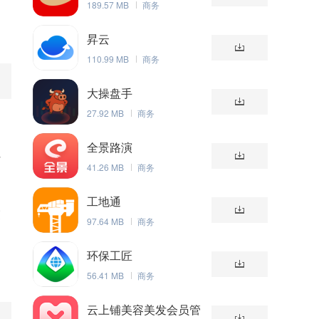
189.57 MB
商务
昇云
110.99 MB
商务
大操盘手
27.92 MB
商务
全景路演
好
41.26 MB
商务
工地通
交
97.64 MB
商务
环保工匠
56.41 MB
商务
云上铺美容美发会员管