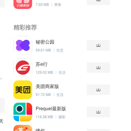
理系统
7.93 MB
商务
精彩推荐
秘密公园
59.61 MB
社交
苏e行
129.02 MB
生活
端、
美团商家版
91.72 MB
生活
Prequel最新版
116.38 MB
摄影
天
懂你