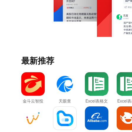
最新推荐
金斗云智投
天眼查
Excel表格文
Excel
档
档最