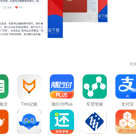
更
表格文
Timi记账
随行付Plus
车贷管家
支付宝
新版