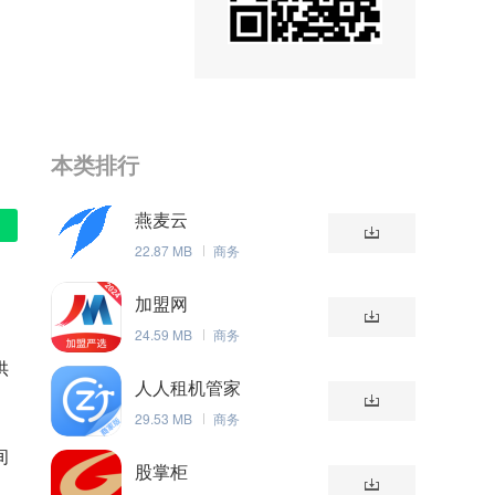
本类排行
燕麦云
22.87 MB
商务
加盟网
24.59 MB
商务
供
人人租机管家
29.53 MB
商务
间
股掌柜