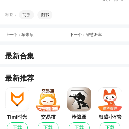
2、知识问答：用户、专家之间轻松互动，快速
了解家装的细节和常识
标签：
商务
图书
3、组织架构：云装天下多级组织架构自由编
辑，灵活方便
上一个：
车来顺
下一个：
智慧派车
4、我的客户页面改版，添加筛选模式
最新合集
小编评价
1、提供专业的沟通桥梁，让同行业的朋友们能
最新推荐
在这里找到专业人士的经验，以及沟通方式等，高
效便利
2、使用云装天下软件，就能更加轻松的将监
理、项目经理、材料商、业主的重要的人紧密的联
Timi时光
交易猫
枪战圈
银盛小Y管
系在一起。更好的服务顾客，同时更好的管理员
记账最新
家
工。觉得这款软件还不错的小伙伴快来下载吧
下载
下载
下载
下载