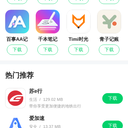
版
3、这款软件主要针对于装饰公司，用户可以通
过这款软件很清楚的了解各个业务环节的进度，以
及查看待办的事项，实时掌控施工状态，全面的提
高大家的工作效率
百事AA记
千本笔记
Timi时光
青子记账
账
记账
更新日志
下载
下载
下载
下载
1.项目类型增加“旧改”
热门推荐
2.预算打印支持110mm宽度打印
3.“工人端费用确认”参数增加生效范围
苏e行
下载
4.增加材料申购单生成领料单功能
生活
/
129.02 MB
带你享受更加便捷的地铁出行
5.巡检赏罚的赏罚项目支持自定义
爱加速
6.材料计划增加备注字段
下载
安全
/
13.37 MB