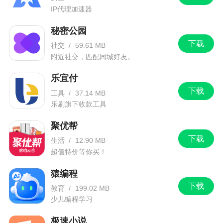
7.劳务合同、分包合同、其他合同、采购合同支
IP代理加速器
持自定义字段
秘密公园
8.工单功能优化
下载
社交
/
59.61 MB
附近社交，匹配同城好友。
9.合同模块增加“启用附件必填”参数的限制
乐宜付
10.招投标项目增加转移公司功能
下载
工具
/
37.14 MB
11.招投标项目增加分配人员功能
乐刷旗下收款工具
12.项目整改增加业主端是否可见
聚优帮
下载
生活
/
12.90 MB
13.量房平面图支持上传小视频
超值特价等你买！
14.售后维修单详情增加自定义字段和附件显示
猿编程
15、业主选材提交调整
下载
教育
/
199.02 MB
少儿编程学习
16.修复了已知bug
极速小说