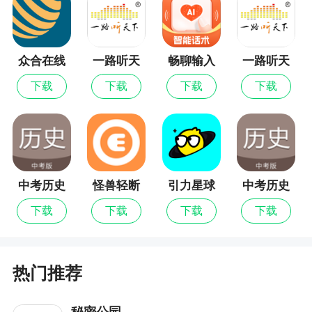
升级说明
众合在线
一路听天
畅聊输入
一路听天
修改bug
下最新版
法
下
下载
下载
下载
下载
中考历史
怪兽轻断
引力星球
中考历史
通最新版
食
最新版
通
下载
下载
下载
下载
热门推荐
秘密公园