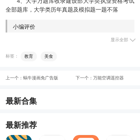
4、大学万题库收录建设部大学类执业资格考试
全部题库，大学类历年真题及模拟题一题不落
小编评价
显示全部
1、提供丰富优质教育资源，既有考试视频课
程、讲义，还有配套练习题，帮你高效备考，值得
标签：
教育
美食
推荐的备考神器
2、轻松完美自由的进行多种习题练习！丰富的
上一个：
蜗牛漫画免广告版
下一个：
万能空调遥控器
章节教材自由挑选，完美的解析解答，相当好用，
很赞
最新合集
3、软件专为工程建筑人士量身打造，丰富的工
程题库资源，专业的万题库大神讲师为你提供优质
教学课程，海量历年真题模拟试题任你一览无遗
最新推荐
更新日志