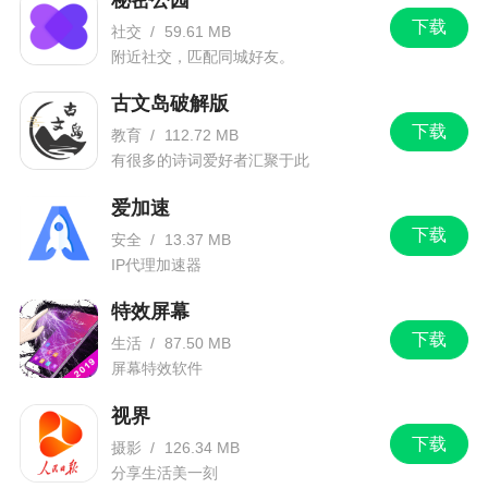
下载
社交
/
59.61 MB
附近社交，匹配同城好友。
古文岛破解版
下载
教育
/
112.72 MB
有很多的诗词爱好者汇聚于此
爱加速
下载
安全
/
13.37 MB
IP代理加速器
特效屏幕
下载
生活
/
87.50 MB
屏幕特效软件
视界
下载
摄影
/
126.34 MB
分享生活美一刻