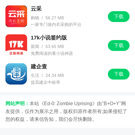
云采
下载
购物
/
56.27 MB
一家专门做内衣采购的平台
17k小说签约版
下载
新闻
/
53.65 MB
免费阅读的看小说神器
建企查
下载
生活
/
24.34 MB
提高建企中标率
网站声明：
本站《Ed-0: Zombie Uprising》由"B+O+Y"网
友提供，仅作为展示之用，版权归原作者所有;如果侵犯了
您的权益，请来信告知，我们会尽快删除。