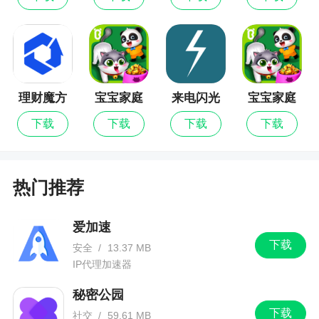
处女座的童鞋，这回直播、回放、录播、题库
的数据都可以同步啦，表纠结！以后用手机学习妥
妥有记录！
还有你之前遇到的各种Bug，基本都得到解决
啦。
理财魔方
宝宝家庭
来电闪光
宝宝家庭
日最新版
灯最新版
日
下载
下载
下载
下载
软件特色
1、更稳定离线缓存功能，城市公交、地铁随时
热门推荐
攻占
2、课程关联考点，内容全面，支持下载学习
爱加速
下载
3、多样的课程内容涵盖各类职业考试
安全
/
13.37 MB
IP代理加速器
4、个人中心切换项目，更多内容等你来发现
秘密公园
5、直播公开课程个性化教学优质学习体验
下载
社交
/
59.61 MB