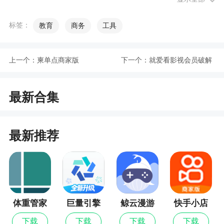
软件功能
标签：
教育
商务
工具
一建、二建、CPA、司法、执业药师、消防工
程师新注册的小伙伴儿，还要什么自行车！送免费
视频课和题库啦！
上一个：
柬单点商家版
下一个：
就爱看影视会员破解
分享即可获取免费视频、题库，友谊的小船在
版
学习的海洋里永远不翻。
最新合集
老朋友，表吃醋！看看为你准备了神马：
据说最近流量又便宜了，那也得花钱啊！这次
最新推荐
我们把离线缓存做的更加稳定啦。
老湿颜值太高影响你听课？这种借口你也说得
出来！现在你可以随意调整老师视频或者ppt显示的
位置，或者直接关闭它们，别让老湿再抓到你不好
体重管家
巨量引擎
鲸云漫游
快手小店
好听课啦。
商家版
下载
下载
下载
下载