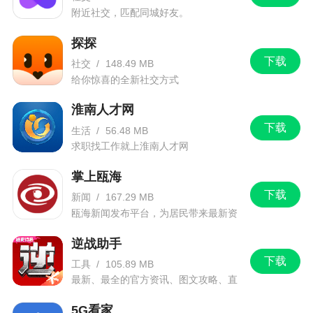
附近社交，匹配同城好友。
小编评价
探探
下载
1、嗨学课堂涵盖了一建、二建、注会、司法、
社交
/
148.49 MB
给你惊喜的全新社交方式
消防、执业药师必备神器~真题、直播从不间断，嗨
学课堂全面更新，按章节关联考点，下载更稳定，
淮南人才网
随心所欲想学就学
下载
生活
/
56.48 MB
求职找工作就上淮南人才网
2、嗨学课堂，这是款专业可靠的教育类型软
件，提供多种教学方式，让用户实时学习无障碍，
掌上瓯海
在考试中轻松获得高分，而且还是免费哦
下载
新闻
/
167.29 MB
瓯海新闻发布平台，为居民带来最新资
3、长冷风 ：超多类型的课堂题库，各种直播都
讯信息。
有哦~
逆战助手
下载
工具
/
105.89 MB
更新日志
最新、最全的官方资讯、图文攻略、直
播和赛事！
5G看家