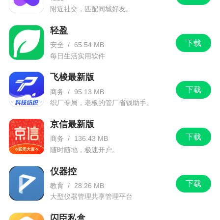
务，渠道优秀，价格透明，为广大建筑企业提供了
附近社交，匹配同城好友。
快速安全的采购平台，解决部分物资集采困难的问
轻盈
题
下载
安全
/
65.54 MB
每日生活实用软件
更新日志
飞梭最新版
优化体验，增强稳定性。
下载
商务
/
95.13 MB
织厂专属，老板的管厂省钱助手。
京信最新版
下载
商务
/
136.43 MB
随时随地，极速开户。
仪器控
下载
教育
/
28.26 MB
大型仪器管理共享管理平台
闪臣私盒