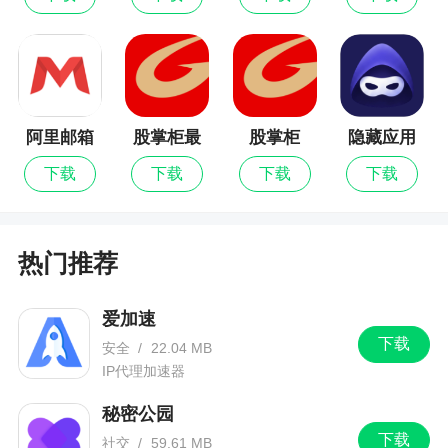
互助宝
实现内部闲置物资的高效周转、降本增效
数据查看
报表可视化查看，数据综合分析
阿里邮箱
股掌柜最
股掌柜
隐藏应用
新版
图标
下载
下载
下载
下载
小编评价
1、可以让相关行业从业人员更加清晰的明白采
热门推荐
集数据，让用户们的工作效率可以得到提高
2、云筑集采下载，一款智能化信息化的阳光集
爱加速
采服务系统，通过云筑集采为用户带来更加高效便
下载
安全
/
22.04 MB
捷的操作，更加清晰明了的数据报表，有需要就来
IP代理加速器
下载
秘密公园
3、包含方便的移动办公功能和便捷的采购服
下载
社交
/
59.61 MB