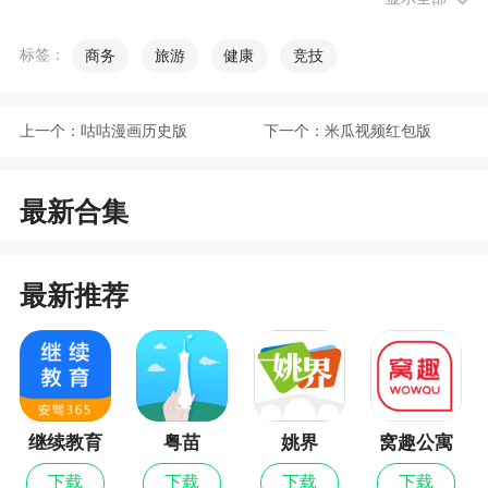
户管理模块，说明该登录账号是子账户，请使用主
账户进行相关认证。
标签：
商务
旅游
健康
竞技
5、我之前跟五局认证了一个物资类，现在想跟
三局申请一个认证，选择“分供商分类”下拉时显示物
上一个：
咕咕漫画历史版
下一个：
米瓜视频红包版
资供应类“认证中或已认证”怎么无法操作呢？
答：您好，每个分类只需认证一次，整个中建
最新合集
都是认可的。如果需要跟三局合作，可以请三局有
权限的工作人员在【友商宝】-【分供方资源库】里
最新推荐
把您公司加入本级。
软件功能
审批操作
继续教育
粤苗
姚界
窝趣公寓
移动办公，随时随地一站式操作
下载
下载
下载
下载