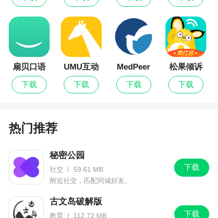
应用平台
从而快速提升自身的专业能力
2、可以帮助医学生更直观的了解人体结构，还
有详细的解析等等，让各位可以更好的掌握这些医
学知识，而且还能够帮助学生们了解实际病例等信
扇贝口语
UMU互动
MedPeer
松果倾诉
息，在上面做笔记也是非常方便的哦
下载
下载
下载
下载
3、里面内容可以的，开个会员学习里面内容
更新日志
热门推荐
稳定性改进和错误修正。
秘密公园
下载
社交
/
59.61 MB
附近社交，匹配同城好友。
古文岛破解版
下载
教育
/
112.72 MB