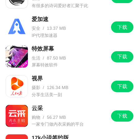
有很多的诗词爱好者汇聚于此
爱加速
下载
安全
/
13.37 MB
IP代理加速器
特效屏幕
下载
生活
/
87.50 MB
屏幕特效软件
视界
下载
摄影
/
126.34 MB
分享生活美一刻
云采
下载
购物
/
56.27 MB
一家专门做内衣采购的平台
17k小说签约版