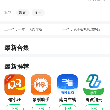
3、我们在看的时候可以滑动来具体了解每一帧
标签：
教育
图书
的细节部位
4、与很多医学院校合作，不断收录更多专业影
上一个：
一本小说缓存版
下一个：
兔子短视频纯净版
像资料，助力学生学习
5、用户在浏览分析影像资料时，添加的标记可
最新合集
直接保存下来
6、能够通过影像资料专业检索的方式，查找想
最新推荐
要学习的内容
小编评价
1、该软件功能强大专业，数据丰富，非常适用
铺小旺
象棋助手
南网在线
粤教翔云
于相关从业者，能让用户更好的学习医学影像。帮
数字教材
助医学生更加全面直观的学习到人体解剖学知识，
下载
下载
下载
下载