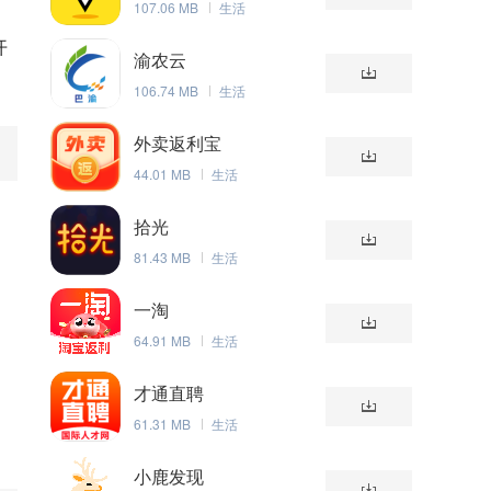
107.06 MB
生活
开
渝农云
106.74 MB
生活
外卖返利宝
44.01 MB
生活
拾光
81.43 MB
生活
一淘
64.91 MB
生活
才通直聘
61.31 MB
生活
小鹿发现