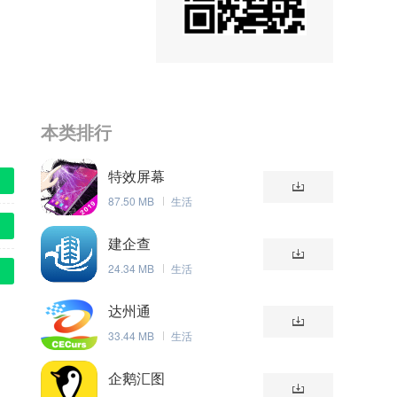
本类排行
特效屏幕
87.50 MB
生活
建企查
24.34 MB
生活
达州通
33.44 MB
生活
企鹅汇图
、