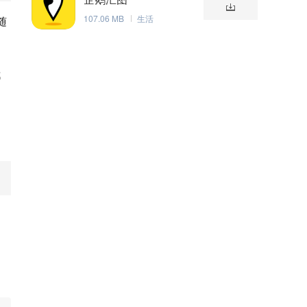
107.06 MB
生活
随
都