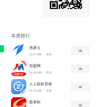
本类排行
燕麦云
22.87 MB
商务
加盟网
24.59 MB
商务
人人租机管家
29.53 MB
商务
股掌柜