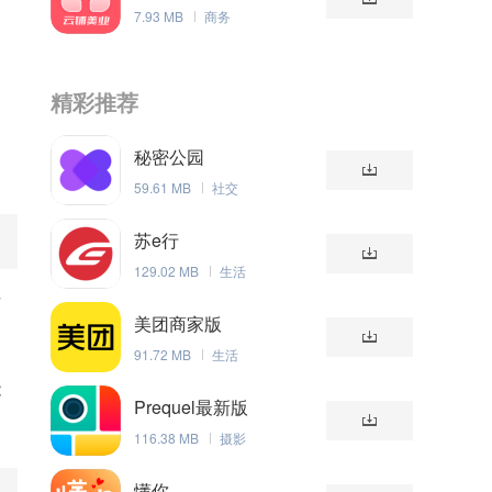
理系统
7.93 MB
商务
精彩推荐
秘密公园
59.61 MB
社交
苏e行
129.02 MB
生活
后
美团商家版
91.72 MB
生活
能
Prequel最新版
116.38 MB
摄影
懂你