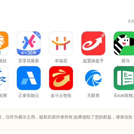
更
借款
宜享花最新
幸福花
益盟操盘手
斑马
版
检测
正泰安能云
金斗云智投
天眼查
Excel表
管家
档
供，仅作为展示之用，版权归原作者所有;如果侵犯了您的权益，请来信告