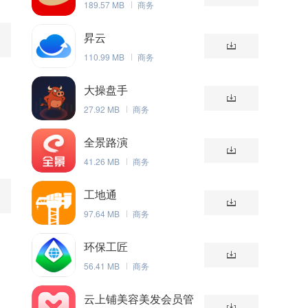
189.57 MB
商务
昇云
110.99 MB
商务
大操盘手
27.92 MB
商务
全景路演
41.26 MB
商务
工地通
97.64 MB
商务
环保工匠
56.41 MB
商务
云上铺美容美发会员管