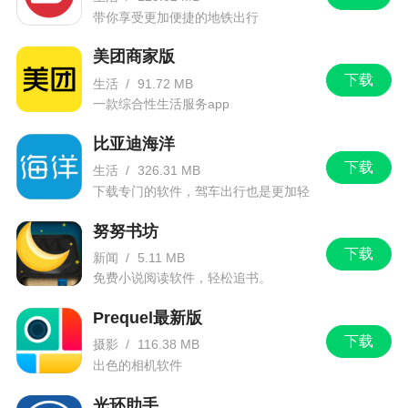
带你享受更加便捷的地铁出行
美团商家版
下载
生活
/
91.72 MB
一款综合性生活服务app
比亚迪海洋
下载
生活
/
326.31 MB
下载专门的软件，驾车出行也是更加轻
松。
努努书坊
下载
新闻
/
5.11 MB
免费小说阅读软件，轻松追书。
Prequel最新版
下载
摄影
/
116.38 MB
出色的相机软件
光环助手