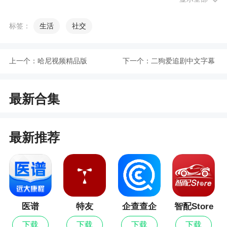
小编评价
标签：
生活
社交
1、很多地区都推出了线上政务服务平台，市民
直接在线上办理事务即可，省去了去政府大厅排队
上一个：
哈尼视频精品版
下一个：
二狗爱追剧中文字幕
办理的麻烦。贵州人社是贵州本地的社保服务线上
版
办理平台，拥有很多便捷化的功能，用户注册账
最新合集
号、绑定社保卡后，就可以在平台办理社保相关的
事务，比如查询账户余额、领新社保卡等
最新推荐
2、贵州人社，贵州人社公共服务平台，提供多
种优质服务，轻松办理相关业务，关注最新动态，
足不出户轻松办事，无需排队，让用户办事更轻松
3、除了社保相关的事务外，贵州人社还有就业
创业、人才人事、劳动关系、社会保险等模块，用
医谱
特友
企查查企
智配Store
户都可以线上办理，非常方便。有了贵州人社在，
业信用查
下载
下载
下载
下载