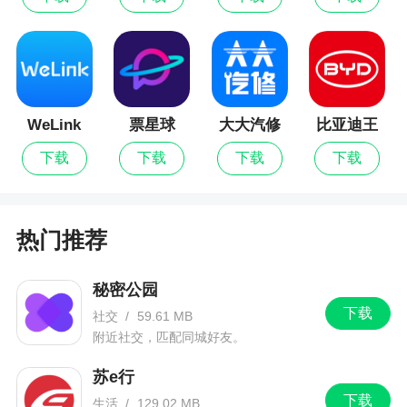
市民办理事务就更加方便了
询
更新日志
v1.1.5版本
WeLink
票星球
大大汽修
比亚迪王
1、优化用户体验
朝
下载
下载
下载
下载
2、修复已知BUG
热门推荐
秘密公园
下载
社交
/
59.61 MB
附近社交，匹配同城好友。
苏e行
下载
生活
/
129.02 MB